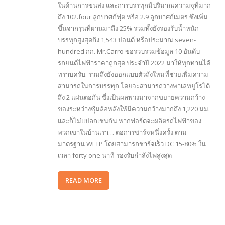
ในด้านการขนส่ง และการบรรทุกมีปริมาณความจุที่มาก
ถึง 102.four ลูกบาศก์ฟุต หรือ 2.9 ลูกบาศก์เมตร ซึ่งเพิ่ม
ขึ้นจากรุ่นที่ผ่านมาถึง 25% รวมทั้งยังรองรับน้ำหนัก
บรรทุกสูงสุดถึง 1,543 ปอนด์ หรือประมาณ seven-
hundred กก. Mr.Carro ขอรวบรวมข้อมูล 10 อันดับ
รถยนต์ไฟฟ้าราคาถูกสุด ประจำปี 2022 มาให้ทุกท่านได้
ทราบครับ. รวมถึงยังออกแบบตัวถังใหม่ที่ช่วยเพิ่มความ
สามารถในการบรรทุก โดยจะสามารถวางพาเลทยูโรได้
ถึง 2 แผ่นต่อกัน ซึ่งเป้นผลพวงมาจากขยายความกว้าง
ของระหว่างซุ้มล้อหลังให้มีความกว้างมากถึง 1,220 มม.
และก็ไม่แปลกเช่นกัน หากฟอร์ดจะผลิตรถไฟฟ้าของ
พวกเขาในบ้านเรา… ต่อการชาร์จหนึ่งครั้ง ตาม
มาตรฐาน WLTP โดยสามารถชาร์จเร็ว DC 15-80% ใน
เวลา forty one นาที รองรับกำลังไฟสูงสุด
READ MORE