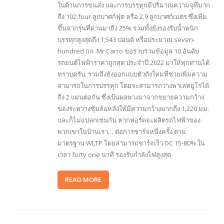
ในด้านการขนส่ง และการบรรทุกมีปริมาณความจุที่มาก
ถึง 102.four ลูกบาศก์ฟุต หรือ 2.9 ลูกบาศก์เมตร ซึ่งเพิ่ม
ขึ้นจากรุ่นที่ผ่านมาถึง 25% รวมทั้งยังรองรับน้ำหนัก
บรรทุกสูงสุดถึง 1,543 ปอนด์ หรือประมาณ seven-
hundred กก. Mr.Carro ขอรวบรวมข้อมูล 10 อันดับ
รถยนต์ไฟฟ้าราคาถูกสุด ประจำปี 2022 มาให้ทุกท่านได้
ทราบครับ. รวมถึงยังออกแบบตัวถังใหม่ที่ช่วยเพิ่มความ
สามารถในการบรรทุก โดยจะสามารถวางพาเลทยูโรได้
ถึง 2 แผ่นต่อกัน ซึ่งเป้นผลพวงมาจากขยายความกว้าง
ของระหว่างซุ้มล้อหลังให้มีความกว้างมากถึง 1,220 มม.
และก็ไม่แปลกเช่นกัน หากฟอร์ดจะผลิตรถไฟฟ้าของ
พวกเขาในบ้านเรา… ต่อการชาร์จหนึ่งครั้ง ตาม
มาตรฐาน WLTP โดยสามารถชาร์จเร็ว DC 15-80% ใน
เวลา forty one นาที รองรับกำลังไฟสูงสุด
READ MORE