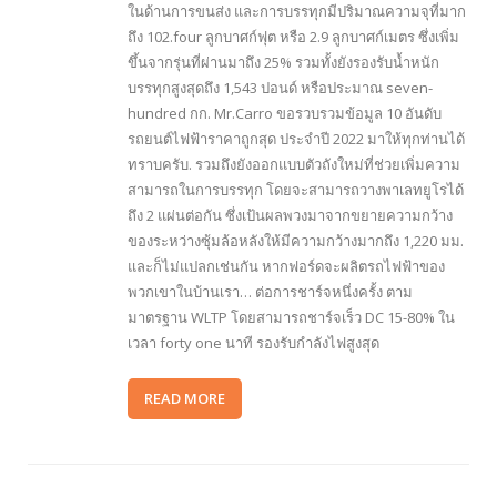
ในด้านการขนส่ง และการบรรทุกมีปริมาณความจุที่มาก
ถึง 102.four ลูกบาศก์ฟุต หรือ 2.9 ลูกบาศก์เมตร ซึ่งเพิ่ม
ขึ้นจากรุ่นที่ผ่านมาถึง 25% รวมทั้งยังรองรับน้ำหนัก
บรรทุกสูงสุดถึง 1,543 ปอนด์ หรือประมาณ seven-
hundred กก. Mr.Carro ขอรวบรวมข้อมูล 10 อันดับ
รถยนต์ไฟฟ้าราคาถูกสุด ประจำปี 2022 มาให้ทุกท่านได้
ทราบครับ. รวมถึงยังออกแบบตัวถังใหม่ที่ช่วยเพิ่มความ
สามารถในการบรรทุก โดยจะสามารถวางพาเลทยูโรได้
ถึง 2 แผ่นต่อกัน ซึ่งเป้นผลพวงมาจากขยายความกว้าง
ของระหว่างซุ้มล้อหลังให้มีความกว้างมากถึง 1,220 มม.
และก็ไม่แปลกเช่นกัน หากฟอร์ดจะผลิตรถไฟฟ้าของ
พวกเขาในบ้านเรา… ต่อการชาร์จหนึ่งครั้ง ตาม
มาตรฐาน WLTP โดยสามารถชาร์จเร็ว DC 15-80% ใน
เวลา forty one นาที รองรับกำลังไฟสูงสุด
READ MORE