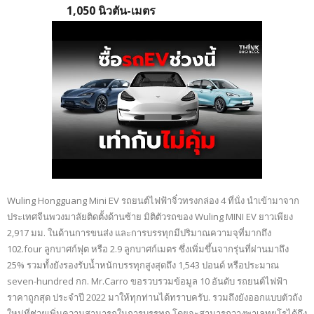
1,050 นิวตัน-เมตร
Wuling Hongguang Mini EV รถยนต์ไฟฟ้าจิ๋วทรงกล่อง 4 ที่นั่ง นำเข้ามาจาก
ประเทศจีนพวงมาลัยติดตั้งด้านซ้าย มิติตัวรถของ Wuling MINI EV ยาวเพียง
2,917 มม. ในด้านการขนส่ง และการบรรทุกมีปริมาณความจุที่มากถึง
102.four ลูกบาศก์ฟุต หรือ 2.9 ลูกบาศก์เมตร ซึ่งเพิ่มขึ้นจากรุ่นที่ผ่านมาถึง
25% รวมทั้งยังรองรับน้ำหนักบรรทุกสูงสุดถึง 1,543 ปอนด์ หรือประมาณ
seven-hundred กก. Mr.Carro ขอรวบรวมข้อมูล 10 อันดับ รถยนต์ไฟฟ้า
ราคาถูกสุด ประจำปี 2022 มาให้ทุกท่านได้ทราบครับ. รวมถึงยังออกแบบตัวถัง
ใหม่ที่ช่วยเพิ่มความสามารถในการบรรทุก โดยจะสามารถวางพาเลทยูโรได้ถึง