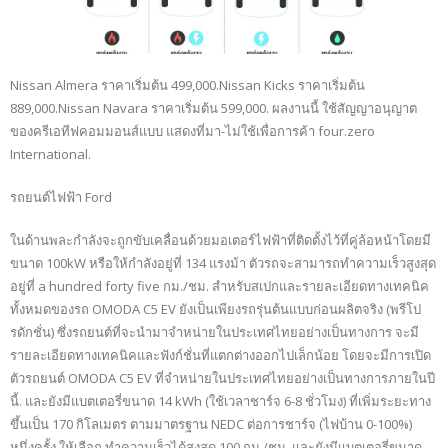
Nissan Almera ราคาเริ่มต้น 499,000.Nissan Kicks ราคาเริ่มต้น
889,000.Nissan Navara ราคาเริ่มต้น 599,000. ผลงานนี้ ใช้สัญญาอนุญาต
ของครีเอทีฟคอมมอนส์แบบ แสดงที่มา-ไม่ใช้เพื่อการค้า four.zero
International.
รถยนต์ไฟฟ้า Ford
ในด้านพละกำลังจะถูกขับเคลื่อนด้วยมอเตอร์ไฟฟ้าที่ติดตั้งไว้ที่คู่ล้อหน้าโดยมี
ขนาด 100kW หรือให้กำลังอยู่ที่ 134 แรงม้า ตัวรถจะสามารถทำความเร็วสูงสุด
อยู่ที่ a hundred forty five กม./ชม. สำหรับสเปกและรายละเอียดทางเทคนิค
ทั้งหมดของรถ OMODA C5 EV ยังเป็นเพียงรถรุ่นต้นแบบก่อนผลิตจริง (พรีโป
รดักชั่น) ซึ่งรถยนต์ที่จะนำมาจำหน่ายในประเทศไทยอย่างเป็นทางการ จะมี
รายละเอียดทางเทคนิคและฟังก์ชั่นที่แตกต่างออกไปเล็กน้อย โดยจะมีการเปิด
ตัวรถยนต์ OMODA C5 EV ที่จำหน่ายในประเทศไทยอย่างเป็นทางการภายในปี
นี้. และยังมีแบตเตอรี่ขนาด 14 kWh (ใช้เวลาชาร์จ 6-8 ชั่วโมง) ที่เพิ่มระยะทาง
ขึ้นเป็น 170 กิโลเมตร ตามมาตรฐาน NEDC ต่อการชาร์จ (ไฟบ้าน 0-100%)
หนึ่งครั้ง ให้เลือก ทำความเร็วได้สูงสุด 100 กม./ชม. และยังมีแบตเตอรี่ขนาด