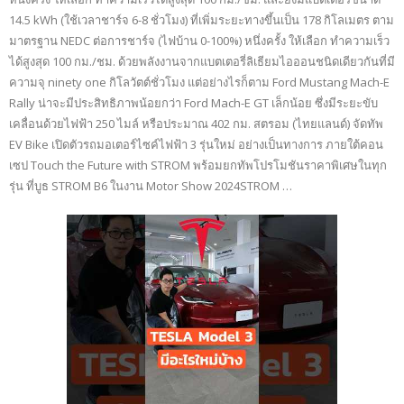
14.5 kWh (ใช้เวลาชาร์จ 6-8 ชั่วโมง) ที่เพิ่มระยะทางขึ้นเป็น 178 กิโลเมตร ตาม
มาตรฐาน NEDC ต่อการชาร์จ (ไฟบ้าน 0-100%) หนึ่งครั้ง ให้เลือก ทำความเร็ว
ได้สูงสุด 100 กม./ชม. ด้วยพลังงานจากแบตเตอรี่ลิเธียมไอออนชนิดเดียวกันที่มี
ความจุ ninety one กิโลวัตต์ชั่วโมง แต่อย่างไรก็ตาม Ford Mustang Mach-E
Rally น่าจะมีประสิทธิภาพน้อยกว่า Ford Mach-E GT เล็กน้อย ซึ่งมีระยะขับ
เคลื่อนด้วยไฟฟ้า 250 ไมล์ หรือประมาณ 402 กม. สตรอม (ไทยแลนด์) จัดทัพ
EV Bike เปิดตัวรถมอเตอร์ไซค์ไฟฟ้า 3 รุ่นใหม่ อย่างเป็นทางการ ภายใต้คอน
เซป Touch the Future with STROM พร้อมยกทัพโปรโมชันราคาพิเศษในทุก
รุ่น ที่บูธ STROM B6 ในงาน Motor Show 2024STROM …