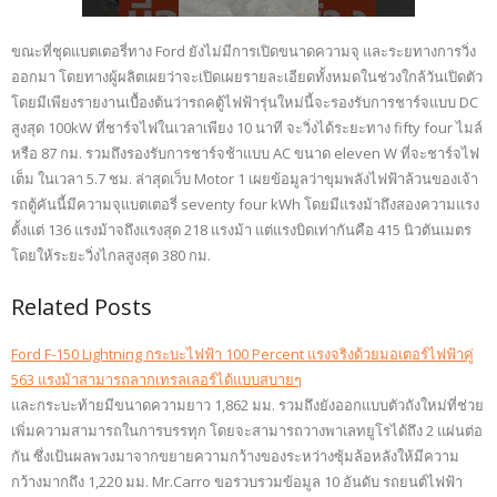
ขณะที่ชุดแบตเตอรี่ทาง Ford ยังไม่มีการเปิดขนาดความจุ และระยทางการวิ่ง
ออกมา โดยทางผู้ผลิตเผยว่าจะเปิดเผยรายละเอียดทั้งหมดในช่วงใกล้วันเปิดตัว
โดยมีเพียงรายงานเบื้องต้นว่ารถคตู้ไฟฟ้ารุ่นใหม่นี้จะรองรับการชาร์จแบบ DC
สูงสุด 100kW ที่ชาร์จไฟในเวลาเพียง 10 นาที จะวิ่งได้ระยะทาง fifty four ไมล์
หรือ 87 กม. รวมถึงรองรับการชาร์จช้าแบบ AC ขนาด eleven W ที่จะชาร์จไฟ
เต็ม ในเวลา 5.7 ชม. ล่าสุดเว็บ Motor 1 เผยข้อมูลว่าขุมพลังไฟฟ้าล้วนของเจ้า
รถตู้คันนี้มีความจุแบตเตอรี่ seventy four kWh โดยมีแรงม้าถึงสองความแรง
ตั้งแต่ 136 แรงม้าจถึงแรงสุด 218 แรงม้า แต่แรงบิดเท่ากันคือ 415 นิวตันเมตร
โดยให้ระยะวิ่งไกลสูงสุด 380 กม.
Related Posts
Ford F-150 Lightning กระบะไฟฟ้า 100 Percent แรงจริงด้วยมอเตอร์ไฟฟ้าคู่
563 แรงม้าสามารถลากเทรลเลอร์ได้แบบสบายๆ
และกระบะท้ายมีขนาดความยาว 1,862 มม. รวมถึงยังออกแบบตัวถังใหม่ที่ช่วย
เพิ่มความสามารถในการบรรทุก โดยจะสามารถวางพาเลทยูโรได้ถึง 2 แผ่นต่อ
กัน ซึ่งเป้นผลพวงมาจากขยายความกว้างของระหว่างซุ้มล้อหลังให้มีความ
กว้างมากถึง 1,220 มม. Mr.Carro ขอรวบรวมข้อมูล 10 อันดับ รถยนต์ไฟฟ้า