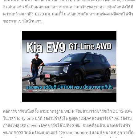
2 แผ่นต่อกัน ซึ่งเป้นผลพวงมาจากขยายความกว้างของระหว่างซุ้มล้อหลังให้มี
ความกว้างมากถึง 1,220 มม. และก็ไม่แปลกเช่นกัน หากฟอร์ดจะผลิตรถไฟฟ้า
ของพวกเขาในบ้านเรา…
ต่อการชาร์จหนึ่งครั้ง ตามมาตรฐาน WLTP โดยสามารถชาร์จเร็ว DC 15-80%
ในเวลา forty one นาที รองรับกำลังไฟสูงสุด 125kW ส่วนชาร์จช้า AC รองรับ
กำลังไฟสูงสุด eleven kW ชาร์จได้ไม่ถึง 8 ชม. ขับเคลื่อนด้วยมอเตอร์ไฟฟ้า
ขนาด 5000 วัตต์ พร้อมแบตเตอรี่ 12V one hundred แอมป์ ขนาด 6 ลูก วางใต้