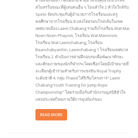
ด้านหนึ่งของการ์ดป้องกัน ตัวอย่างเช่นคุณโยน three
สโมสรในขณะที่ผู้เล่นคนอื่น ๆ โยนหัวใจ 2 หัวใจใกล้กับ
Speto จัดประชุมกับผู้อำนวยการโรงเรียนและครู
พลศึกษาจากโรงเรียน 8 แห่งโดยรอบโรงกลั่นในเขต
เทศบาลเมือง Laem Chabang รวมถึงโรงเรียน Wat Mai
Noen Noen Phayom, โรงเรียน Wat Manorom,
โรงเรียน Wat Laemchabang, โรงเรียน
Baanchakyaichin, Laemchabang 1 โรงเรียนเทศบาล
โรงเรียน 2. ดำเนินการค่ายฝึกอบรมเพื่อพัฒนาทักษะ
และศักยภาพของนักกีฬากระโดดเชือกโดยมีเป้าหมายที่
จะเลือกผู้เข้าร่วมสำหรับการแข่งขัน Royal Trophy
ระดับชาติ 4. กลุ่ม Thaioil ได้ริเริ่มโครงการ“ Laem
Chabang Youth Training for Jump Rope
Championship” โดยร่วมมือกับสำนักงานมูลนิธิหัวใจ
แห่งประเทศไทยภายใต้การอุปถัมภ์ของ
READ MORE