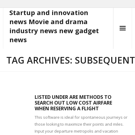
Startup and innovation
Skip
to
news Movie and drama
content
industry news new gadget
news
TAG ARCHIVES: SUBSEQUENT
LISTED UNDER ARE METHODS TO
SEARCH OUT LOW COST AIRFARE
WHEN RESERVING A FLIGHT
This software is ideal for spontaneous journeys or
those looking to maximize their points and miles.
Input your departure metropolis and vacation