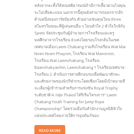
หลังจากละทิ้งให้สงบสติอารมณ์ถ้ามีการเลี้ยวผ่านไปคุณ
จะไม่เสียคะแนน นอกจากนี้คุณยังสามารถออกจากอีก
ด้านหนึ่งของการ์ดป้องกัน ตัวอย่างเช่นคุณโยน three
สโมสรในขณะที่ผู้เล่นคนอื่น ๆ โยนหัวใจ 2 หัวใจใกล้กับ
Speto จัดประชุมกับผู้อำนวยการโรงเรียนและครู
พลศึกษาจากโรงเรียน 8 แห่งโดยรอบโรงกลั่นในเขต
เทศบาลเมือง Laem Chabang รวมถึงโรงเรียน Wat Mai
Noen Noen Phayom, โรงเรียน Wat Manorom,
โรงเรียน Wat Laemchabang, โรงเรียน
Baanchakyaichin, Laemchabang 1 โรงเรียนเทศบาล
โรงเรียน 2. ดำเนินการค่ายฝึกอบรมเพื่อพัฒนาทักษะ
และศักยภาพของนักกีฬากระโดดเชือกโดยมีเป้าหมายที่
จะเลือกผู้เข้าร่วมสำหรับการแข่งขัน Royal Trophy
ระดับชาติ 4. กลุ่ม Thaioil ได้ริเริ่มโครงการ“ Laem
Chabang Youth Training for Jump Rope
Championship” โดยร่วมมือกับสำนักงานมูลนิธิหัวใจ
แห่งประเทศไทยภายใต้การอุปถัมภ์ของ
READ MORE