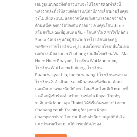
เต็มรูปแบบกองทิ้งที่ยาวนานจะให้โอกาสคุณทำสิ่งนี้
หลังจากละทิ้งให้สงบสติอารมณ์ถ้ามีการเลี้ยวผ่านไปคุณ
จะไม่เสียคะแนน นอกจากนี้คุณยังสามารถออกจากอีก
ด้านหนึ่งของการ์ดป้องกัน ตัวอย่างเช่นคุณโยน three
สโมสรในขณะที่ผู้เล่นคนอื่น ๆ โยนหัวใจ 2 หัวใจใกล้กับ
Speto จัดประชุมกับผู้อำนวยการโรงเรียนและครู
พลศึกษาจากโรงเรียน eight แห่งโดยรอบโรงกลั่นในเขต
เทศบาลเมือง Laem Chabang รวมถึงโรงเรียน Wat Mai
Noen Noen Phayom, โรงเรียน Wat Manorom,
โรงเรียน Wat Laemchabang, โรงเรียน
Baanchakyaichin, Laemchabang 1 โรงเรียนเทศบาล
โรงเรียน 2. ดำเนินการค่ายฝึกอบรมเพื่อพัฒนาทักษะ
และศักยภาพของนักกีฬากระโดดเชือกโดยมีเป้าหมายที่
จะเลือกผู้เข้าร่วมสำหรับการแข่งขัน Royal Trophy
ระดับชาติ four. กลุ่ม Thaioil ได้ริเริ่มโครงการ“ Laem
Chabang Youth Training for Jump Rope
Championship” โดยร่วมมือกับสำนักงานมูลนิธิหัวใจ
แห่งประเทศไทยภายใต้การอุปถัมภ์ของ