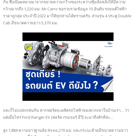
กัน ซึ่งเป้นผลพวงมาจากขยายความกว้างของระหว่างซุ้มล้อหลังให้มีความ
กว้างมากถึง 1,220 มม. Mr.Carro ขอรวบรวมข้อมูล 10 อันดับ รถยนต์ไฟฟ้า
ราคาถูกสุด ประจำปี 2022 มาให้ทุกท่านได้ทราบครับ. ส่วนรุ่น 4 ประตู Double
Cab มีขนาดความยาว 5,370 มม.
และก็ไม่แปลกเช่นกัน หากฟอร์ดจะผลิตรถไฟฟ้าของพวกเขาในบ้านเรา… ว่า
แต่เมื่อไหร่ Ford Ranger EV (ฟอร์ด เรนเจอร์ อีวี) จะมาถึงสักทีล่ะ…
สูง 1,884 ความยาวฐานล้อ three,270 มม. และกระบะท้ายมีขนาดความยาว