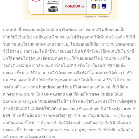
ก่อนหน้านี้บรรดาค่ายผู้ผลิตค่อย ๆ เริ่มพัฒนาจากรถยนต์ไฟฟ้าขนาดเล็ก
สำหรับวิ่งในเมือง จนปัจจุบันมี รถกระบะไฟฟ้า ออกมาให้เห็นกันบ้างแล้ว ซึ่งได้
รับความสนใจจากกลุ่มคนเล่นรถกระบะไม่น้อยเลยทีเดียว ทางกระปุกดอทคอม
จึงได้รวม 6 รถกระบะไฟฟ้าล้วน 100 เปอร์เซ็นต์ ที่กำลังจะได้เห็นกันในไม่ช้านี้
มาให้ทุกคนได้รู้จักและติดตามกันครับ… ใช้ชุดมอเตอร์ไฟฟ้าขนาด 5.2 กิโล
วัตต์ (7 แรงม้า) ส่งกำลังผ่านเกียร์อัตโนมัติ 3 สปีด โดยในรุ่นปี 1959 ติดตั้ง
แบตเตอรี่ขนาด 36V สามารถวิ่งได้ระยะทางถึง 64 กิโลเมตร เร่งได้เร็วกว่า 60
กม./ชม. ต่อมาในปี 1960 ปรับปรุงชุดแบตเตอรี่ใหม่เป็นขนาด 72V วิ่งได้ระยะ
ทางไกลถึง 97 – one hundred and five กิโลเมตร และทำความเร็วได้เกิน
ninety กม./ชม. รถใหม่ ORA Grand Cat มีด้วยกัน three รุ่นย่อย ได้แก่
Standard Range มากับมอเตอร์ไฟฟ้า 1 ตัว พละกำลัง 204 แรงม้า แรงบิดสูงสุด
340 นิวตันเมตร แบตเตอรี่ขนาด Lithium-ion Phosphate ขนาด sixty three.9
kWh ขับเคลื่อนล้อหน้า ระยะทางวิ่งสูงสุด 450 km. ถัดมาเป็นรุ่น Long Range
มากับมอเตอร์ไฟฟ้า 1 ตัว พละกำลัง 204 แรงม้า แรงบิดสูงสุด 340 นิวตันเมตร
แบตเตอรี่ Lithium-ion Phosphate ขนาด eighty three.5 kWh ขับเคลื่อนล้อ
หน้า ระยะทางวิ่งสูงสุด 600 km.