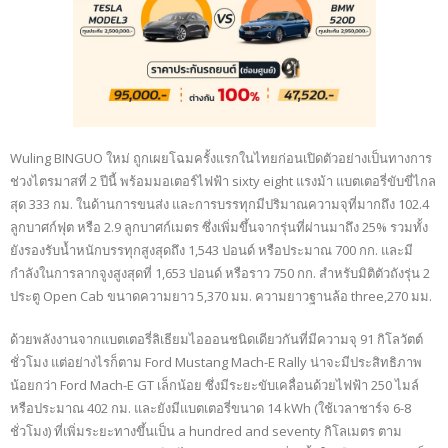
Wuling BINGUO ใหม่ ถูกเผยโฉมครั้งแรกในไทยก่อนเปิดตัวอย่างเป็นทางการ
ช่วงไตรมาสที่ 2 ปีนี้ พร้อมมอเตอร์ไฟฟ้า sixty eight แรงม้า แบตเตอรี่ขับขี่ไกล
สุด 333 กม. ในด้านการขนส่ง และการบรรทุกมีปริมาณความจุที่มากถึง 102.4
ลูกบาศก์ฟุต หรือ 2.9 ลูกบาศก์เมตร ซึ่งเพิ่มขึ้นจากรุ่นที่ผ่านมาถึง 25% รวมทั้ง
ยังรองรับน้ำหนักบรรทุกสูงสุดถึง 1,543 ปอนด์ หรือประมาณ 700 กก. และมี
กำลังในการลากจูงสูงสุดที่ 1,653 ปอนด์ หรือราว 750 กก. สำหรับมิติตัวถังรุ่น 2
ประตู Open Cab ขนาดความยาว 5,370 มม. ความยาวฐานล้อ three,270 มม.
ด้วยพลังงานจากแบตเตอรี่ลิเธียมไอออนชนิดเดียวกันที่มีความจุ 91 กิโลวัตต์
ชั่วโมง แต่อย่างไรก็ตาม Ford Mustang Mach-E Rally น่าจะมีประสิทธิภาพ
น้อยกว่า Ford Mach-E GT เล็กน้อย ซึ่งมีระยะขับเคลื่อนด้วยไฟฟ้า 250 ไมล์
หรือประมาณ 402 กม. และยังมีแบตเตอรี่ขนาด 14 kWh (ใช้เวลาชาร์จ 6-8
ชั่วโมง) ที่เพิ่มระยะทางขึ้นเป็น a hundred and seventy กิโลเมตร ตาม