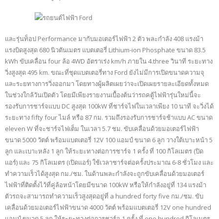
และรุ่นท็อป Performance มากับมอเตอร์ไฟฟ้า 2 ตัว พละกำลัง 408 แรงม้า
แรงบิดสูงสุด 680 นิวตันเมตร แบตเตอรี่ Lithium-ion Phosphate ขนาด 83.5
kWh ขับเคลื่อน four ล้อ 4WD อัตราเร่ง km/h ภายใน 4.three วินาที ระยะทาง
วิ่งสูงสุด 495 km. ขณะที่ชุดแบตเตอรี่ทาง Ford ยังไม่มีการเปิดขนาดความจุ
และระยทางการวิ่งออกมา โดยทางผู้ผลิตเผยว่าจะเปิดเผยรายละเอียดทั้งหมด
ในช่วงใกล้วันเปิดตัว โดยมีเพียงรายงานเบื้องต้นว่ารถคตู้ไฟฟ้ารุ่นใหม่นี้จะ
รองรับการชาร์จแบบ DC สูงสุด 100kW ที่ชาร์จไฟในเวลาเพียง 10 นาที จะวิ่งได้
ระยะทาง fifty four ไมล์ หรือ 87 กม. รวมถึงรองรับการชาร์จช้าแบบ AC ขนาด
eleven W ที่จะชาร์จไฟเต็ม ในเวลา 5.7 ชม. ขับเคลื่อนด้วยมอเตอร์ไฟฟ้า
ขนาด 5000 วัตต์ พร้อมแบตเตอรี่ 12V 100 แอมป์ ขนาด 6 ลูก วางใต้เบาะหน้า 5
ลูก และเบาะหลัง 1 ลูก ให้ระยะทางต่อการชาร์จ 1 ครั้ง ที่ 100 กิโลเมตร (ปิด
แอร์) และ 75 กิโลเมตร (เปิดแอร์) ใช้เวลาชาร์จต่อครั้งประมาณ 6-8 ชั่วโมง และ
ทำความเร็วได้สูงสุด กม./ชม. ในด้านพละกำลังจะถูกขับเคลื่อนด้วยมอเตอร์
ไฟฟ้าที่ติดตั้งไว้ที่คู่ล้อหน้าโดยมีขนาด 100kW หรือให้กำลังอยู่ที่ 134 แรงม้า
ตัวรถจะสามารถทำความเร็วสูงสุดอยู่ที่ a hundred forty five กม./ชม. ขับ
เคลื่อนด้วยมอเตอร์ไฟฟ้าขนาด 4000 วัตต์ พร้อมแบตเตอรี่ 12V one hundred
แอมป์ ขนาด 5 ลูก ให้ระยะทางต่อการชาร์จ 1 ครั้ง ที่ one hundred กิโลเมตร