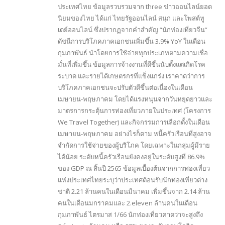
ประเทศไทย ข้อมูลรวบรวมจาก three ข่าวออนไลน์ยอด
นิยมของไทย ได้แก่ ไทยรัฐออนไลน์ สนุก และโพสต์ทู
เดย์ออนไลน์ ซึ่งปรากฏจากคำสำคัญ “นักท่องเที่ยวจีน”
ดัชนีการบริโภคภาคเอกชนเพิ่มขึ้น 3.9% YoY ในเดือน
กุมภาพันธ์ นำโดยการใช้จ่ายทุกประเภทตามความเชื่อ
มั่นที่เพิ่มขึ้น ข้อมูลการจ้างงานที่ดีขึ้นนับตั้งแต่เกิดโรค
ระบาด และรายได้เกษตรกรที่แข็งแกร่ง เราคาดว่าการ
บริโภคภาคเอกชนจะปรับตัวดีขึ้นต่อเนื่องในเดือน
เมษายน-พฤษภาคม โดยได้แรงหนุนจากวันหยุดยาวและ
มาตรการกระตุ้นการท่องเที่ยวภายในประเทศ (โครงการ
We Travel Together) และกิจกรรมการเลือกตั้งในเดือน
เมษายน-พฤษภาคม อย่างไรก็ตาม หนี้ครัวเรือนที่สูงอาจ
จำกัดการใช้จ่ายของผู้บริโภค โดยเฉพาะในกลุ่มผู้มีราย
ได้น้อย ระดับหนี้ครัวเรือนยังคงอยู่ในระดับสูงที่ 86.9%
ของ GDP ณ สิ้นปี 2565 ข้อมูลเบื้องต้นจากการท่องเที่ยว
แห่งประเทศไทยระบุว่าประเทศต้อนรับนักท่องเที่ยวต่าง
ชาติ 2.21 ล้านคนในเดือนมีนาคม เพิ่มขึ้นจาก 2.14 ล้าน
คนในเดือนมกราคมและ 2.eleven ล้านคนในเดือน
กุมภาพันธ์ ไตรมาส 1/66 นักท่องเที่ยวคาดว่าจะสูงถึง