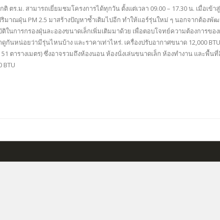
กติ ตร.ม. สามารถเยี่ยมชมโครงการได้ทุกวัน ตั้งแต่เวลา 09.00 – 17.30 น. เมื่อเข้
ปริมาณฝุ่น PM 2.5 มาสร้างปัญหาซ้ำเติมไปอีก ทำให้แอร์รุ่นใหม่ ๆ นอกจากต้อ
ัติในการกรองฝุ่นละอองขนาดเล็กเพิ่มเติมมาด้วย เพื่อตอบโจทย์ความต้องการของผู
ดูกันหน่อยว่ามีรุ่นไหนบ้าง และราคาเท่าไหร่. เครื่องปรับอากาศขนาด 12,000 
1 ตารางเมตร) ซึ่งอาจรวมถึงห้องนอน ห้องนั่งเล่นขนาดเล็ก ห้องทำงาน และพื้นที่อื
0 BTU