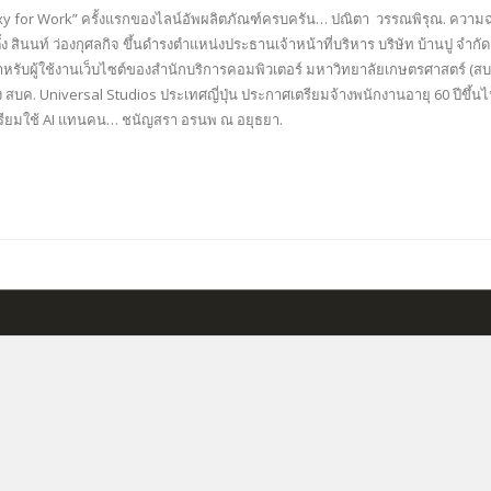
 for Work” ครั้งแรกของไลน์อัพผลิตภัณฑ์ครบครัน… ปณิตา วรรณพิรุณ. ความฉลาดท
้ง สินนท์ ว่องกุศลกิจ ขึ้นดำรงตำแหน่งประธานเจ้าหน้าที่บริหาร บริษัท บ้านปู จำกั
ับผู้ใช้งานเว็บไซต์ของสำนักบริการคอมพิวเตอร์ มหาวิทยาลัยเกษตรศาสตร์ (สบค.) 
ของ สบค. Universal Studios ประเทศญี่ปุ่น ประกาศเตรียมจ้างพนักงานอายุ 60 ปี
ตรียมใช้ AI แทนคน… ชนัญสรา อรนพ ณ อยุธยา.