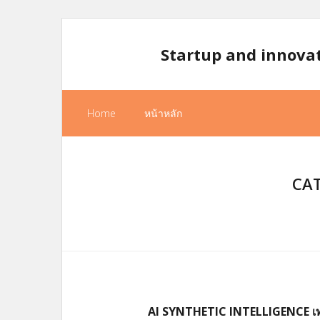
Skip
to
Startup and innova
content
Home
หน้าหลัก
CAT
AI SYNTHETIC INTELLIGENCE เท