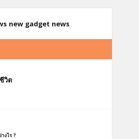
ews new gadget news
ีวิต
างไร ?