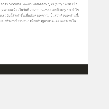
างงดิจิทัล. พัฒนาเทคนิคศึกษา, 29 (102), 12-20. เชื่อ
ด (มหาชน) มีผลในวันที่ 2 เมษายน 2567 เผยปี sixty six กำไร
ฉบับนี้จัดทำขึ้นเพื่อคุ้มครองความเป็นส่วนตัวของท่านซึ่ง
ขึ้นไป มาทำงานที่สวนสนุก เพื่อแก้ปัญหาขาดแคลนแรงงานใน