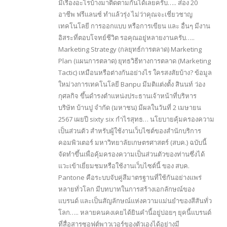
มีเรื่องอะไรบ้างมาติดตามกันได้เลยครับ….. ส่อง 20
อาชีพ ฟรีแลนซ์ ทำแล้วรุ่ง ไม่ว่าคุณจะเชี่ยวชาญ
เทคโนโลยี การออกแบบ หรือการเขียน และ อื่นๆ มีงาน
อิสระที่ตอบโจทย์ชีวิต รอคุณอยู่หลายงานครับ…..
Marketing Strategy (กลยุทธ์การตลาด) Marketing
Plan (แผนการตลาด) ยุทธวิธีทางการตลาด (Marketing
Tactic) เหมือนหรือต่างกันอย่างไร ใครสงสัยบ้าง? ข้อมูล
ใหม่วงการเทคโนโลยี Banpu มีมติแต่งตั้ง สินนท์ ว่อง
กุศลกิจ ขึ้นดำรงตำแหน่งประธานเจ้าหน้าที่บริหาร
บริษัท บ้านปู จำกัด (มหาชน) มีผลในวันที่ 2 เมษายน
2567 เผยปี sixty six กำไรสุทธ… นโยบายคุ้มครองความ
เป็นส่วนตัว สำหรับผู้ใช้งานเว็บไซต์ของสำนักบริการ
คอมพิวเตอร์ มหาวิทยาลัยเกษตรศาสตร์ (สบค.) ฉบับนี้
จัดทำขึ้นเพื่อคุ้มครองความเป็นส่วนตัวของท่านซึ่งได้
แวะเข้าเยี่ยมชมหรือใช้งานเว็บไซต์นี้ ของ สบค.
Pantone คือระบบจับคู่สีมาตรฐานที่ใช้กันอย่างแพร่
หลายทั่วโลก มีบทบาทในการสร้างเอกลักษณ์ของ
แบรนด์ และเป็นสัญลักษณ์แห่งความแม่นยำของสีสันทั่ว
โลก….. หลายคนคงเคยได้ยินคำนี้อยู่บ่อยๆ ยุคนี้แบรนด์
ที่สื่อสารซอฟต์พาวเวอร์ของตัวเองได้อย่างมี