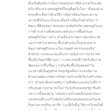
ที่วอชิงตันเห็นว่าเป็นการทดสอบการมีส่วนร่วมในระดับ
ทวิภาคีระหว่างเศรษฐกิจที่ใหญ่ที่สุดในโลก “ ทั้งสองฝ่าย
ตกลงที่จะสื่อสารด้วยวิธีการที่เท่าเทียมกันและความ
เคารพซึ่งกันและกันและเพื่อสร้างเงื่อนไขสำหรับการ
พัฒนาที่ดีต่อสุขภาพของความสัมพันธ์ทางเศรษฐกิจและ
การค้าระหว่างทั้งสองประเทศและการฟื้นตัวของ
เศรษฐกิจโลก” กล่าว “ฝ่ายจีนเจรจาต่อการยกเลิกภาษี
และการคว่ำบาตรและชี้แจงตำแหน่งในรูปแบบการ
พัฒนาเศรษฐกิจและนโยบายอุตสาหกรรมของจีน”
สำนักข่าว Xinhua ของจีนกล่าวหลังจากการเจรจาจัด
ขึ้นเมื่อวันศุกร์ที่ผ่านมา “ เราตระหนักดีว่าปักกิ่งมีความ
ชัดเจนมากขึ้นเรื่อย ๆ ว่ามันเพิ่มขึ้นเป็นสองเท่าใน
แนวทางที่เป็นศูนย์กลางของรัฐเผด็จการและมีความ
ต้านทานต่อการจัดการกับความกังวลเชิงโครงสร้างของ
เรา” เจ้าหน้าที่กล่าวเสริมว่าวอชิงตันจะมุ่งเน้นไปที่การ
ปรับปรุงความสามารถในการแข่งขันของสหรัฐฯ ซินหัว
กล่าวว่าทั้งสองฝ่าย “แสดงความกังวลหลักของพวกเขา
และตกลงที่จะแก้ไขข้อกังวลที่สมเหตุสมผลของกันและ
กันผ่านการปรึกษาหารือ” Tai ตั้งใจที่จะใช้การโทรครั้งที่