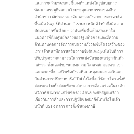
และการคว่ำบาตรและชี้แจงตำแหน่งในรูปแบบการ
พัฒนาเศรษฐกิจและนโยบายอุตสาหกรรมของจีน”
สำนักข่าว Xinhua ของจีนกล่าวหลังจากการเจรจาจัด
ขึ้นเมื่อวันศุกร์ที่ผ่านมา “ เราตระหนักดีว่าปักกิ่งมีความ
ชัดเจนมากขึ้นเรื่อย ๆ ว่ามันเพิ่มขึ้นเป็นสองเท่าใน
แนวทางที่เป็นศูนย์กลางของรัฐเผด็จการและมีความ
ต้านทานต่อการจัดการกับความกังวลเชิงโครงสร้างของ
เรา” เจ้าหน้าที่กล่าวเสริมว่าวอชิงตันจะมุ่งเน้นไปที่การ
ปรับปรุงความสามารถในการแข่งขันของสหรัฐฯ ซินหัว
กล่าวว่าทั้งสองฝ่าย “แสดงความกังวลหลักของพวกเขา
และตกลงที่จะแก้ไขข้อกังวลที่สมเหตุสมผลของกันและ
กันผ่านการปรึกษาหารือ” Tai ตั้งใจที่จะใช้การโทรครั้งที่
สองระหว่างทั้งสองเพื่อทดสอบว่าการมีส่วนร่วมในระดับ
ทวิภาคีสามารถแก้ไขข้อร้องเรียนของสหรัฐอเมริกา
เกี่ยวกับการค้าและการปฏิบัติของปักกิ่งได้หรือไม่เจ้า
หน้าที่ USTR กล่าว การตั้งกำแพงภาษี