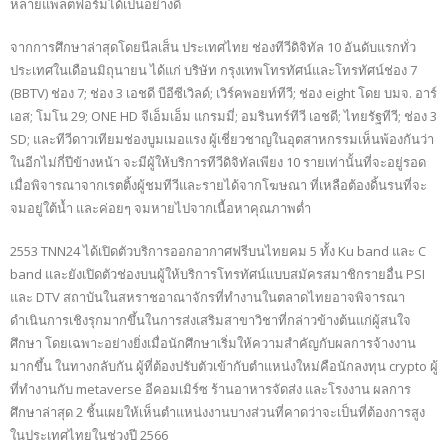
หลายแพลตฟอร์มได้เป็นอย่างดี
จากการศึกษาล่าสุดโดยนีลเส็น ประเทศไทย ช่องทีวีดิจิทัล 10 อันดับแรกทั่ว
ประเทศในเดือนมิถุนายน ได้แก่ บริษัท กรุงเทพโทรทัศน์และโทรทัศน์ช่อง 7
(BBTV) ช่อง 7; ช่อง 3 เอชดี บีอีซีเวิลด์; เวิร์คพอยท์ทีวี; ช่อง eight โดย บมจ. อาร์
เอส; โมโน 29; ONE HD จีเอ็มเอ็ม แกรมมี่; อมรินทร์ทีวี เอชดี; ไทยรัฐทีวี; ช่อง 3
SD; และทีวีดาวเทียมช่องบูมเมอแรง ผู้เชี่ยวชาญในอุตสาหกรรมเห็นพ้องกันว่า
ในอีกไม่กี่ปีข้างหน้า จะมีผู้ให้บริการทีวีดิจิทัลเพียง 10 รายเท่านั้นที่จะอยู่รอด
เมื่อพิจารณาจากเรตติ้งผู้ชมทีวีและรายได้จากโฆษณา ที่เหลือต้องดิ้นรนที่จะ
จมอยู่ใต้น้ำ และค่อยๆ จมหายไปจากเนื้อหาคุณภาพต่ำ
2553 TNN24 ได้เปิดตัวบริการออกอากาศฟรีบนไทยคม 5 ทั้ง Ku band และ C
band และยังเปิดตัวช่องบนผู้ให้บริการโทรทัศน์แบบสมัครสมาชิกรายอื่น PSI
และ DTV สถาบันในสหราชอาณาจักรที่ทำงานในตลาดไทยอาจพิจารณา
ดำเนินการเชิงรุกมากขึ้นในการส่งเสริมสาขาวิชาที่กล่าวข้างต้นแก่ผู้สนใจ
ศึกษา โดยเฉพาะอย่างยิ่งเมื่อนักศึกษาเริ่มให้ความสำคัญกับผลการจ้างงาน
มากขึ้น ในทางกลับกัน ผู้ที่ต้องปรับตัวเข้ากับตำแหน่งใหม่คือนักลงทุน crypto ผู้
ที่ทำงานกับ metaverse อีคอมเมิร์ซ ร้านอาหารจัดส่ง และโรงงาน ผลการ
ศึกษาล่าสุด 2 ชิ้นเผยให้เห็นตำแหน่งงานบางส่วนที่คาดว่าจะเป็นที่ต้องการสูง
ในประเทศไทยในช่วงปี 2566