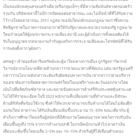
เป็นของนักลงทุนครอบครัวเดียวหรือกลุ่มเล็กๆ ที่มีความสัมพันธ์ทางครอบครัว
ร่วมกัน บริษัทเหล่านี้ไม่มีการเปิดเผยต่อสาธารณะ และไม่มีหน้าที่ที่ได้รับความ
ไว้วางใจต่อสาธารณะ 2551 กฎหมายฉบับใหม่เพิกถอนกฎหมายเก่าซึ่งสงวน
สิทธิผูกขาดในภาคการออกอากาศให้กับรัฐบาลและหน่วยงานของรัฐ กฎหมาย
ใหม่กำหนดให้ผู้แพร่ภาพกระจายเสียง สถานี และผู้ดำเนินการทั้งหมดต้องได้
รับใบอนุญาตจากหน่วยงานกำกับดูแลกิจการกระจายเสียงและโทรทัศน์ที่ได้รับ
การแต่งตั้งจากวุฒิสภา
เศรษฐา เจ้าพ่ออสังหาริมทรัพย์และผู้มาใหม่ทางการเมือง ถูกรัฐสภาวิพากษ์
วิจารณ์จากนโยบายที่ฝ่ายค้านกล่าวว่าขาดแนวทางที่ชัดเจน แต่นายกรัฐมนตรี
กล่าวว่านโยบายดังกล่าวจะต้องรับผิดชอบทางการเงิน เขากล่าวว่าฝ่ายบริหาร
ของเขาต้องการเปิดตลาดการเกษตรใหม่ในแอฟริกาและตะวันออกกลางโดย
เน้นไปที่ผลิตภัณฑ์ฮาลาล และขยายข้อตกลงการค้าเสรีกับประเทศหุ้นส่วน แต่
ไม่ได้ให้รายละเอียด ในปี 2023 พนักงานที่เปลี่ยนสถานที่ทำงานและมีทักษะ
ด้านดิจิทัลที่พร้อมใช้งาน ซึ่งทำให้พวกเขาสามารถเริ่มทำงานได้โดยไม่ต้องฝึก
อบรมใหม่ คาดว่าจะได้รับเงินเดือนเพิ่มขึ้นประมาณ 15–30% ขณะเดียวกัน ผู้
สำเร็จการศึกษาใหม่หรือผู้สมัครที่มีศักยภาพโดดเด่นอาจคาดหวังการปรับเงิน
เดือนขึ้นสูงถึง 15% จากการจ้างงานปกติ ในกรณีพนักงานทั่วไป คาดว่าเงิน
เดือนจะเพิ่มขึ้นโดยเฉลี่ย 2–5% และ 10–15% สำหรับผู้ที่ได้เลื่อนตำแหน่ง