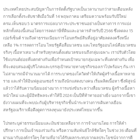
ประเทศไทยประสบปัญหาในการจัดตั้งรัฐบาลเป็นเวลานานกว่าสามเดือนหลัง
การเลือกตั้งระดับชาติเมื่อวันที่ 14 พฤษภาคม เตรียมความพร้อมรับปีใหม่
ครม.เห็นชอบ 5 มาตรการแบ่งเบาภาระประชาชนอย่างเป็นทางการ การแบ่ง
หลักทั้งสองนี้เสนอโดยการลดภาษีที่ดินและอาคารสำหรับปี 2566 ซึ่งลดลง 15
เปอร์เซ็นต์ รวมถึงค่าธรรมเนียมการโอนทรัพย์สินที่อยู่อาศัยลดลงครึ่งหนึ่ง
เหลือ 1% การลดการโอน ไทยรัฐคือสื่อมวลชน และไทยรัฐออนไลน์คือมวลชน
จริงๆ เนื้อหาเหมาะสำหรับทุกคนตั้งแต่มวลชนจนถึงกลุ่มเฉพาะ เราปรับตัวโดย
ใช้แบรนด์ย่อยที่แตกต่างกันเพื่อกำหนดเป้าหมายกลุ่มเฉพาะที่แตกต่างกัน เพื่อ
ที่จะตอบสนองผู้บริโภคและบรรลุเป้าหมายทางธุรกิจของเราไปพร้อมๆ กัน เรา
ไม่สามารถมีจำนวนมากได้ การระบาดของโควิดทำให้เกิดผู้สร้างเนื้อหาหลาย
ราย และทำให้อินฟลูเอนเซอร์ รวมถึงนักแสดงบางคน เริ่มผลิตเนื้อหา ซึ่งพิสูจน์
แล้วว่าได้รับความนิยมอย่างมาก การแข่งขันระหว่างสื่อมวลชน ผู้สร้างเนื้อหา
หน้าใหม่ และผู้มีอิทธิพลจะทำให้ปี 2024 เป็นปีที่ท้าทายอย่างยิ่ง นอกจากนี้เขา
ยังวางแผนที่จะพบปะกับผู้บริหารธุรกิจชั้นนำระหว่างการเดินทางเยือน
สหรัฐอเมริกาเพื่อดึงดูดการลงทุนมายังประเทศไทยมากขึ้น
โปรดระบุค่าธรรมเนียมและเงินช่วยเหลือจาก การจ้างงานโดย การให้คำ
ปรึกษา การเป็นเจ้าของร่วมกัน หรือความสัมพันธ์ใกล้ชิดใดๆ ในช่วง 36 เดือนที่
ผ่านมากับองค์กรใดๆ ก็ตามที่อาจได้รับผลกระทบจากผลประโยชน์จากการตี