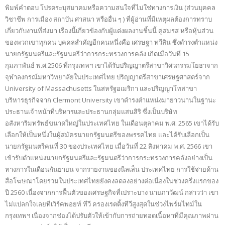
พิมพ์คำตอบ โปรดระบุสมาคมหรือความสนใจที่ไม่ใช่ทางการเงิน (ส่วนบุคคล
วิชาชีพ การเมือง สถาบัน ศาสนา หรืออื่น ๆ ) ที่ผู้อ่านที่มีเหตุผลต้องการทราบ
เกี่ยวกับงานที่ส่งมา เรื่องนี้เกี่ยวข้องกับผู้แต่งผลงานชิ้นนี้ คู่สมรส หรือหุ้นส่วน
ของพวกเขาทุกคน บุคคลสำคัญอีกคนหนึ่งคือ เศรษฐา ทวีสิน ซึ่งดำรงตำแหน่ง
นายกรัฐมนตรีและรัฐมนตรีว่าการกระทรวงการคลัง เกิดเมื่อวันที่ 15
กุมภาพันธ์ พ.ศ.2506 ที่กรุงเทพฯ เขาได้รับปริญญาตรีสาขาวิศวกรรมโยธาจาก
จุฬาลงกรณ์มหาวิทยาลัยในประเทศไทย ปริญญาตรีสาขาเศรษฐศาสตร์จาก
University of Massachusetts ในสหรัฐอเมริกา และปริญญาโทสาขา
บริหารธุรกิจจาก Clermont University เขาดำรงตำแหน่งมายาวนานในฐานะ
ประธานเจ้าหน้าที่บริหารและประธานกลุ่มแสนสิริ ซึ่งเป็นบริษัท
อสังหาริมทรัพย์ขนาดใหญ่ในประเทศไทย ในเดือนตุลาคม พ.ศ. 2565 เขาได้รับ
เลือกให้เป็นหนึ่งในผู้สมัครนายกรัฐมนตรีของพรรคไทย และได้รับเลือกเป็น
นายกรัฐมนตรีคนที่ 30 ของประเทศไทย เมื่อวันที่ 22 สิงหาคม พ.ศ. 2566 เขา
เข้ารับตำแหน่งนายกรัฐมนตรีและรัฐมนตรีว่าการกระทรวงการคลังอย่างเป็น
ทางการในเดือนกันยายน จากรายงานของนีลเส็น ประเทศไทย การใช้จ่ายด้าน
สื่อโฆษณาโดยรวมในประเทศไทยยังคงลดลงอย่างต่อเนื่องในช่วงครึ่งแรกของ
ปี 2560 เนื่องจากการฟื้นตัวของเศรษฐกิจที่เปราะบาง นายภาวัฒน์ กล่าวว่า เขา
ไม่แปลกใจเลยที่เวิร์คพอยท์ ทีวี ครองเรตติ้งทีวีสูงสุดในช่วงไพร์มไทม์ใน
กรุงเทพฯ เนื่องจากช่องได้ปรับตัวให้เข้ากับการถ่ายทอดเนื้อหาที่มีคุณภาพผ่าน