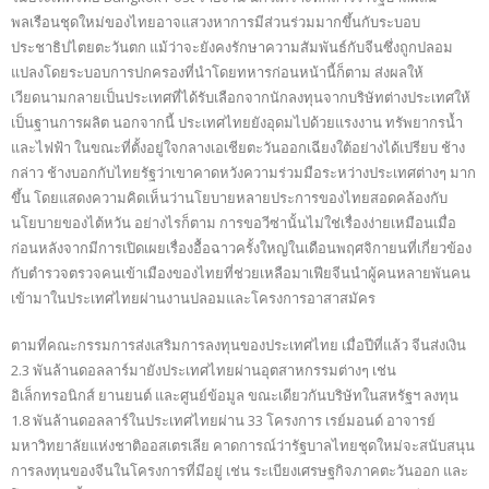
พลเรือนชุดใหม่ของไทยอาจแสวงหาการมีส่วนร่วมมากขึ้นกับระบอบ
ประชาธิปไตยตะวันตก แม้ว่าจะยังคงรักษาความสัมพันธ์กับจีนซึ่งถูกปลอม
แปลงโดยระบอบการปกครองที่นำโดยทหารก่อนหน้านี้ก็ตาม ส่งผลให้
เวียดนามกลายเป็นประเทศที่ได้รับเลือกจากนักลงทุนจากบริษัทต่างประเทศให้
เป็นฐานการผลิต นอกจากนี้ ประเทศไทยยังอุดมไปด้วยแรงงาน ทรัพยากรน้ำ
และไฟฟ้า ในขณะที่ตั้งอยู่ใจกลางเอเชียตะวันออกเฉียงใต้อย่างได้เปรียบ ช้าง
กล่าว ช้างบอกกับไทยรัฐว่าเขาคาดหวังความร่วมมือระหว่างประเทศต่างๆ มาก
ขึ้น โดยแสดงความคิดเห็นว่านโยบายหลายประการของไทยสอดคล้องกับ
นโยบายของไต้หวัน อย่างไรก็ตาม การขอวีซ่านั้นไม่ใช่เรื่องง่ายเหมือนเมื่อ
ก่อนหลังจากมีการเปิดเผยเรื่องอื้อฉาวครั้งใหญ่ในเดือนพฤศจิกายนที่เกี่ยวข้อง
กับตำรวจตรวจคนเข้าเมืองของไทยที่ช่วยเหลือมาเฟียจีนนำผู้คนหลายพันคน
เข้ามาในประเทศไทยผ่านงานปลอมและโครงการอาสาสมัคร
ตามที่คณะกรรมการส่งเสริมการลงทุนของประเทศไทย เมื่อปีที่แล้ว จีนส่งเงิน
2.3 พันล้านดอลลาร์มายังประเทศไทยผ่านอุตสาหกรรมต่างๆ เช่น
อิเล็กทรอนิกส์ ยานยนต์ และศูนย์ข้อมูล ขณะเดียวกันบริษัทในสหรัฐฯ ลงทุน
1.8 พันล้านดอลลาร์ในประเทศไทยผ่าน 33 โครงการ เรย์มอนด์ อาจารย์
มหาวิทยาลัยแห่งชาติออสเตรเลีย คาดการณ์ว่ารัฐบาลไทยชุดใหม่จะสนับสนุน
การลงทุนของจีนในโครงการที่มีอยู่ เช่น ระเบียงเศรษฐกิจภาคตะวันออก และ