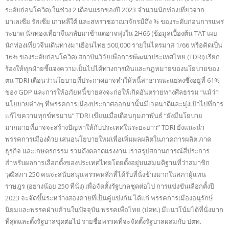
ระดับก่อนโควิด) ในช่วง 2 เดือนแรกของปี 2023 จำนวนนักท่องเที่ยวจาก
มาเลเซีย รัสเซีย เกาหลีใต้ และสหราชอาณาจักรมีถึง % ของระดับก่อนการแพร่
ระบาด นักท่องเที่ยวจีนกลับมาช้าแต่อาจพุ่งใน 2H66 (ข้อมูลเบื้องต้น TAT เผย
นักท่องเที่ยวจีนเดินทางมาเยือนไทย 500,000 รายในไตรมาส 1/66 หรือคิดเป็น
16% ของระดับก่อนโควิด) สถาบันวิจัยเพื่อการพัฒนาประเทศไทย (TDRI) เรียก
ร้องให้ทุกฝ่ายชี้แจงความเป็นไปได้ทางการเงินและกฎหมายของนโยบายของ
ตน TDRI เตือนว่านโยบายที่ประกาศอาจทำให้หนี้สาธารณะแย่ลงซึ่งอยู่ที่ 61%
ของ GDP และการให้อภัยหนี้ขายส่งจะก่อให้เกิดอันตรายทางศีลธรรม “แม้ว่า
นโยบายต่างๆ ที่พรรคการเมืองประกาศออกมานั้นมีเจตนาดีและมุ่งเป้าไปที่การ
แก้ไขความทุกข์ทรมาน” TDRI เขียนเมื่อเดือนกุมภาพันธ์ “ยังมีนโยบาย
มากมายที่อาจจะสร้างปัญหาให้กับประเทศในระยะยาว” TDRI ยังแนะนำ
พรรคการเมืองด้วย เสนอนโยบายใหม่เพื่อเพิ่มผลผลิตในภาคการผลิต ภาค
ธุรกิจ และเกษตรกรรม รวมถึงตลาดแรงงาน เราสรุปสถานการณ์สี่ประการ
สำหรับผลการเลือกตั้งของประเทศไทยโดยตั้งอยู่บนสมมติฐานที่ว่าสมาชิก
วุฒิสภา 250 คนจะสนับสนุนพรรคหลักที่ได้รับที่นั่งข้างมากในสภาผู้แทน
ราษฎร (อย่างน้อย 250 ที่นั่ง) เพื่อจัดตั้งรัฐบาลชุดต่อไป การแข่งขันเลือกตั้งปี
2023 จะจัดขึ้นระหว่างสองค่ายที่เป็นคู่แข่งกัน ได้แก่ พรรคการเมืองอนุรักษ์
นิยมและพรรคฝ่ายค้านในปัจจุบัน พรรคเพื่อไทย (ปตท.) มีแนวโน้มได้ที่นั่งมาก
ที่สุดและตั้งรัฐบาลชุดต่อไป รายชื่อพรรคที่จะจัดตั้งรัฐบาลผสมกับ ปตท.