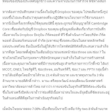
ที่สองของปีของประเทศปลูกข้าว และความจำเป็นในการสำรวจ พืชทางเลือก
หากต้องการบันทึกบทความนี้ลงในบัญชี Dropbox ของคุณ โปรดเลือกหนึ่งรูป
แบบขึ้นไปและยืนยันว่าคุณตกลงที่จะปฏิบัติตามนโยบายการใช้งานของเรา
หากนี่เป็นครั้งแรกที่คุณใช้คุณสมบัตินี้ คุณจะถูกขอให้อนุญาตให้ Cambridge
Core เชื่อมต่อกับบัญชี Dropbox ของคุณ ดูข้อมูลเพิ่มเติมเกี่ยวกับการบันทึก
เนื้อหาลงใน Dropbox ปัจจุบัน เวิร์คพอยท์ ทีวี ซึ่งดำเนินการโดยบริษัท เวิร์ค
พอยท์ เอ็นเตอร์เทนเมนท์ จำกัด (มหาชน) ซึ่งจดทะเบียนในตลาดหลักทรัพย์
แห่งประเทศไทย ถือเป็นหนึ่งในผู้ให้บริการโทรทัศน์ดิจิทัลที่ประสบความสำเร็จ
มากที่สุด โดยเรตติ้งผู้ชมในเดือนมิถุนายนแซงหน้าช่อง three และช่อง 7 ใน
ช่วงไพรม์ไทม์ในกรุงเทพฯ บริษัทปักหมุดความสำเร็จในด้านการสร้างสรรค์
เนื้อหาและคุณภาพในตลาดที่มีการแข่งขันสูง สำหรับรายการวาไรตี้ HD ได้แก่
MCOT, ONE3, ไทยรัฐทีวี, ช่อง three, อมรินทร์ทีวี, ช่อง 7 และ PPTV กลุ่มนี้ทำ
รายได้แย่ที่สุดโดยมีรายได้รวม 23.4 พันล้านบาท และขาดทุนรวมกัน 3 พัน
ล้านบาท นายอดิศักดิ์ กล่าว . มานะ ตรีลยเพวัฒน์ คณบดีคณะนิเทศศาสตร์
มหาวิทยาลัยหอการค้าไทย กล่าวว่า การแข่งขันในธุรกิจทีวีดิจิทัลจะเข้มข้น
ขึ้นในช่วงครึ่งปีหลัง เขาย้ำว่าช่องที่มีเนื้อหาน่าสนใจและมีจุดยืนที่ชัดเจนจะอยู่
ในตำแหน่งที่ดีที่สุดในการดำเนินธุรกิจต่อไป
เม็ดเงินโฆษณาลดลง 7.08% เมื่อเทียบเป็นรายปี เหลือ fifty two.8 พันล้านบาท