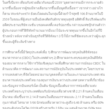
ในครึ่งปีแรก เทียบกับช่วงเดียวกันของปี 2559 “อุตสาหกรรมมีการกระจายตัว
มากขึ้นเนื่องจากผู้ชมมีทางเลือกมากขึ้นเมื่อพูดถึงเนื้อหา” เขากล่าว อย่างไร
ก็ตาม WorkPointTV ยังคงโดดเด่นในกลุ่มนี้ด้วยกำไรสุทธิ 106 ล้านบาทในปี
2559 ในขณะที่ผู้เล่นรายอื่นยังคงติดกับดักขาดทุนสุทธิ อดิศักดิ์ ลิมปริงพัฒนกิจ
อดีตประธานบริษัท เนชั่น บรอดแคสติ้ง คอร์ปอเรชั่น กล่าวบนเฟซบุ๊กส่วนตัวว่า
ผู้ประกอบการทีวีดิจิทัลจำนวนมากมีแนวโน้มจะขาดทุนมากขึ้นในอีกไม่กี่ปี
ข้างหน้า หลังจากดำเนินธุรกิจทีวีดิจิทัลมา 3 ปี ก็มีภาพที่ชัดเจนระหว่างผู้จะลุก
ขึ้นและผู้ที่จะล้มข้างทาง
การศึกษาครั้งนี้มีวัตถุประสงค์เพื่อ 1) ศึกษาการพัฒนาสกุลเงินดิจิทัลของ
ธนาคารกลาง (CBDC) ในประเทศต่างๆ 2) ศึกษาผลกระทบของสกุลเงินดิจิทัล
ของธนาคารกลาง ใช้การวิจัยเชิงคุณภาพเพื่อศึกษาสถานการณ์ของ CBDC ใน
ด้านแนวคิด การพัฒนา และสถานการณ์ปัจจุบันในประเทศต่างๆ โดยรวบรวม
จากแหล่งต่างๆ ที่จัดโดยหน่วยงาน/บุคคลทั้งภายในและภายนอกประเทศ เช่น
ธนาคารแห่งประเทศไทย กองทุนการเงินระหว่างประเทศ บทความที่เกี่ยวข้อง
และข้อมูลจากอินเทอร์เน็ต เป็นต้น ข้อมูลเบื้องต้นจากการท่องเที่ยวแห่ง
ประเทศไทยระบุว่าประเทศต้อนรับนักท่องเที่ยวต่างชาติ 2.21 ล้านคนในเดือน
มีนาคม เพิ่มขึ้นจาก 2.14 ล้านคนในเดือนมกราคมและ 2.11 ล้านคนในเดือน
กุมภาพันธ์ ไตรมาส 1/66 นักท่องเที่ยวคาดว่าจะสูงถึง 6.46 ล้านคน หรือ 60%
ของระดับก่อนโควิด (2019) สร้างรายรับ 2.fifty six แสนล้านบาท (50% ของ