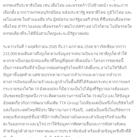
พรรคเสรีประชาธิปไตย เช่น เพื่อไทย และพรรคก้าวไปข้างหน้า จะชนะการ
เลือกตั้ง มากกว่าพรรคอนุรักษ์นิยม พลังประชารัฐ สหชาติไทย ภูมิใจไทย และ
เดโมแครต ในทำนองเดียวกัน ผู้สมัครนายกรัฐมนตรี (PM) ที่ชื่นชอบคือพรรค
เพื่อไทย (PTP) รองลงมาคือพรรคก้าวต่อไป (MFP) อย่างไรก็ตาม ไม่มีพรรคใด
พรรคเดียวที่จะได้ที่นั่งส่วนใหญ่และจะมีรัฐบาลผสม
ระหว่างวันที่ 1 พฤศจิกายน 2565 ถึง 21 มกราคม 2566 ชาวรัสเซียมากกว่า
233,000 คนเดินทางถึงภูเก็ต ตามข้อมูลจากสนามบินนานาชาติภูเก็ต ทำให้
พวกเขาเป็นกลุ่มนักท่องเที่ยวที่ใหญ่ที่สุดเท่าที่เคยมีมา โครงการชดเชยนี้
เป็นการส่งเสริมที่จำเป็นมากต่อเศรษฐกิจไทยที่กำลังดิ้นรน อาจไม่ใช่วิธีแก้
ปัญหาขั้นสุดท้าย แต่ช่วยบรรเทาความยากลำบากและความยากลำบาก
ทางการเงินของทั้งนายจ้างและลูกจ้างในพื้นที่ที่ได้รับผลกระทบ หากการแพร่
กระจายของโควิด-19 ยังคงแย่ลง ก็มีความเป็นไปได้สูงที่รัฐบาลอาจต้องออก
เงินชดเชยอีกชุดหนึ่ง เราจะติดตามสถานการณ์โควิด-19 ต่อไป และให้ข้อมูล
อัปเดตเกี่ยวกับการพัฒนาเพิ่มเติม TTA Group ไม่เพียงแต่เป็นหนึ่งในบริษัทไม่กี่
แห่งในประเทศไทยที่มีประวัติยาวนานกว่าร้อยปี…แต่ยังเป็นหนึ่งในบริษัทการ
ลงทุนเชิงกลยุทธ์ชั้นนำที่มีการเติบโตอย่างมั่นคงและดำเนินธุรกิจทั่วเอเชีย
ตะวันออกกลาง และยุโรป เราให้ข้อมูลการติดตามสื่อและการฟังทางสังคม
สำหรับลูกค้าฝ่ายการตลาดและการประชาสัมพันธ์ พร้อมด้วยข้อมูลเชิงลึกที่ดี