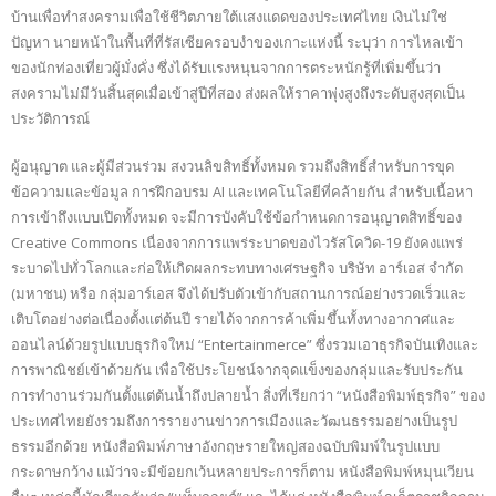
บ้านเพื่อทำสงครามเพื่อใช้ชีวิตภายใต้แสงแดดของประเทศไทย เงินไม่ใช่
ปัญหา นายหน้าในพื้นที่ที่รัสเซียครอบงำของเกาะแห่งนี้ ระบุว่า การไหลเข้า
ของนักท่องเที่ยวผู้มั่งคั่ง ซึ่งได้รับแรงหนุนจากการตระหนักรู้ที่เพิ่มขึ้นว่า
สงครามไม่มีวันสิ้นสุดเมื่อเข้าสู่ปีที่สอง ส่งผลให้ราคาพุ่งสูงถึงระดับสูงสุดเป็น
ประวัติการณ์
ผู้อนุญาต และผู้มีส่วนร่วม สงวนลิขสิทธิ์ทั้งหมด รวมถึงสิทธิ์สำหรับการขุด
ข้อความและข้อมูล การฝึกอบรม AI และเทคโนโลยีที่คล้ายกัน สำหรับเนื้อหา
การเข้าถึงแบบเปิดทั้งหมด จะมีการบังคับใช้ข้อกำหนดการอนุญาตสิทธิ์ของ
Creative Commons เนื่องจากการแพร่ระบาดของไวรัสโควิด-19 ยังคงแพร่
ระบาดไปทั่วโลกและก่อให้เกิดผลกระทบทางเศรษฐกิจ บริษัท อาร์เอส จำกัด
(มหาชน) หรือ กลุ่มอาร์เอส จึงได้ปรับตัวเข้ากับสถานการณ์อย่างรวดเร็วและ
เติบโตอย่างต่อเนื่องตั้งแต่ต้นปี รายได้จากการค้าเพิ่มขึ้นทั้งทางอากาศและ
ออนไลน์ด้วยรูปแบบธุรกิจใหม่ “Entertainmerce” ซึ่งรวมเอาธุรกิจบันเทิงและ
การพาณิชย์เข้าด้วยกัน เพื่อใช้ประโยชน์จากจุดแข็งของกลุ่มและรับประกัน
การทำงานร่วมกันตั้งแต่ต้นน้ำถึงปลายน้ำ สิ่งที่เรียกว่า “หนังสือพิมพ์ธุรกิจ” ของ
ประเทศไทยยังรวมถึงการรายงานข่าวการเมืองและวัฒนธรรมอย่างเป็นรูป
ธรรมอีกด้วย หนังสือพิมพ์ภาษาอังกฤษรายใหญ่สองฉบับพิมพ์ในรูปแบบ
กระดาษกว้าง แม้ว่าจะมีข้อยกเว้นหลายประการก็ตาม หนังสือพิมพ์หมุนเวียน