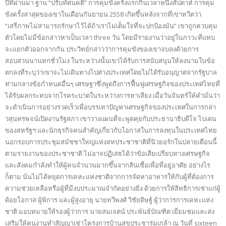
ปีที่ผ่านมา ฐาน “ปรับทัศนคติ” การคุมขังครั้งแรกกินเวลาหนึ่งสัปดาห์ การคุม
ขังครั้งล่าสุดของเขาในเดือนกันยายน 2558 เกิดขึ้นหลังจากที่เขาทวีตว่า
“เสรีภาพไม่สามารถรักษาไว้ได้ถ้าเราไม่เต็มใจที่จะปกป้องมัน” เขาถูกควบคุม
ตัวโดยไม่มีข้อกล่าวหาเป็นเวลา three วัน โดยมีรายงานว่าอยู่ในภาวะที่แทบ
จะแยกตัวออกจากกัน ประวิทย์กล่าวว่าการคุมขังของเขาจบลงด้วยการ
สอบสวนนานหกชั่วโมง ในระหว่างนั้นเขาได้รับการสนับสนุนให้ลงนามในข้อ
ตกลงที่ระบุว่าเขาจะไม่เดินทางไปต่างประเทศโดยไม่ได้รับอนุญาตจากรัฐบาล
ท่ามกลางข้อกำหนดอื่นๆ เศรษฐาซึ่งพูดถึงการฟื้นฟูเศรษฐกิจของประเทศไทยที่
ได้รับผลกระทบจากโรคระบาดในระหว่างการหาเสียง เมื่อวันจันทร์ให้คำมั่นว่า
จะดำเนินการอย่างรวดเร็วเพื่อบรรเทาปัญหาเศรษฐกิจของประเทศในการกล่า
วสุนทรพจน์เปิดงานรัฐสภา เขาวางแผนที่จะพูดคุยกับประธานาธิบดีโจ ไบเดน
ของสหรัฐฯ และนักธุรกิจคนสำคัญเกี่ยวกับโอกาสในการลงทุนในประเทศไทย
นอกรอบการประชุมสมัชชาใหญ่แห่งสหประชาชาติที่นิวยอร์กในปลายเดือนนี้
ตามรายงานของประชาชาติ ไม่อาจปฏิเสธได้ว่าข้อเสียเปรียบทางเศรษฐกิจ
และสังคมกำลังทำให้ผู้คนจำนวนมากขึ้นจากสินเชื่อเพื่อที่อยู่อาศัย อย่างไร
ก็ตาม นั่นไม่ได้หยุดการเคหะแห่งชาติจากการจัดหาอาหารให้กับผู้ที่ต้องการ
ความช่วยเหลือหรือผู้ที่มีงบประมาณจำกัดอย่างยิ่ง ด้วยการให้สิทธิการเช่าแก่ผู้
ด้อยโอกาส ผู้พิการ และผู้สูงอายุ นายทวีพงศ์ วิชัยดิษฐ์ ผู้ว่าการการเคหะแห่ง
ชาติ มอบหมายให้รองผู้ว่าการ นายสมเจตน์ ประพันธ์บัณฑิต เยี่ยมชมและส่ง
เสริมให้คนงานทำสัญญาเช่าโครงการบ้านสุขประชาร่มเกล้า ณ วันที่ sixteen