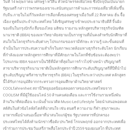
วันที่ 14 พฤษภาคม เศรษฐา ทวีสิน หัวหน้าพรรคเพื่อไทย ซึ่งปัจจุบันเป็นนายก
รัฐมนตรี กล่าวว่าพรรคของเขาจะสนับสนุนการค้าและการท่องเที่ยวที่เพิ่มขึ้น
กับจีน ภายในไม่กี่วันหลังการเลือกตั้งของเศรษฐาเมื่อวันที่ 22 สิงหาคม ฮั่น จื้อ
เฉียง ทูตจีนประจำประเทศไทย ได้เชิญเศรษฐาเข้าพบประธานาธิบดีสี จิ้นผิง
ของจีนในกรุงปักกิ่ง สื่อของไทย มติชน รายงาน หลักสูตรบริหารธุรกิจบัณฑิต
นานาชาติ (IBBA) ของมหาวิทยาลัยสยามเป็นรากฐานที่มั่นคงสำหรับนักศึกษาที่
สนใจในโลกธุรกิจระดับต่างๆ โปรแกรมของเรามีทักษะ ความรู้ และขั้นตอนที่
จำเป็นในการประสบความสำเร็จในสภาพแวดล้อมทางธุรกิจระดับโลก นักเรียน
ที่กำลังมองหาหลักสูตรการศึกษาที่มีศักยภาพในโลกที่ซับซ้อนจะต้องพบว่า
โปรแกรม IBBA ของเราเป็นวิธีที่มีค่าที่สุดในการก้าวไปข้างหน้า ปริญญาตรี
สาขาบริหารธุรกิจนานาชาติเป็นหลักสูตรการศึกษาระดับปริญญาตรีสี่ปีที่นำไป
สู่ระดับปริญญาตรีสาขาบริหารธุรกิจ (BBA) ) ในธุรกิจระหว่างประเทศ หลักสูตร
นี้ได้รับการอนุมัติจากกระทรวงการอุดมศึกษาด้านวิทยาศาสตร์
COOLfahrenheit สถานีวิทยุยอดนิยมตลอดกาลของประเทศไทยจาก
COOLISM ที่มีผู้ใช้ออนไลน์ 50 ล้านคนต่อเดือน และการใช้งานรวมหนึ่งพัน
ล้านวินาทีต่อเดือน จะเน้นย้ำแนวคิด Music-Led Lifestyle โดยนำเสนอพอดแค
สต์สันในหัวข้อไลฟ์สไตล์ที่น่าสนใจ เช่น ดนตรี ความงาม กีฬา สุขภาพและ
อาหารเพื่อนำเสนอเนื้อหาที่น่าสนใจแก่ผู้ชม รัฐบาลทหารที่ปกครอง
ประเทศไทยได้สั่งห้ามนักข่าวชื่อดัง ประวิทย์ โรจนพฤกษ์ ออกจากประเทศเพื่อ
เข้าร่วมการประชุมวันเสรีภาพสื่อโลกประจำปี 2559 ของยูเนสโก ที่ประเทศ