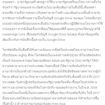
กรุงเทพฯ – นายกรัฐมนตรี เศรษฐา ทวีสิน นายกรัฐมนตรีของไทย กล่าวเมื่อวัน
จันทร์ว่า รัฐบาลของเขาจะเปิดตัวนโยบายเพิ่มเติมภายในสิ้นปีนี้ เพื่อลดค่า
ครองชีพ รวมถึงการค่อยๆ ปรับลดราคาค่าไฟฟ้า และเพิ่มค่าแรงขั้นต่ำรายวัน
หากต้องการบันทึกบทความนี้ลงในบัญชี Google Drive ของคุณ โปรดเลือกรูป
แบบอย่างน้อยหนึ่งรูปแบบและยืนยันว่าคุณตกลงที่จะปฏิบัติตามนโยบายการใช้
งานของเรา หากนี่เป็นครั้งแรกที่คุณใช้คุณสมบัตินี้ คุณจะถูกขอให้อนุญาตให้
Cambridge Core เชื่อมต่อกับบัญชี Google Drive ของคุณ ค้นหาข้อมูลเพิ่ม
เติมเกี่ยวกับการบันทึกเนื้อหาลงใน Google Drive
โทรทัศน์ถือเป็นสื่อที่ได้รับความนิยมมากที่สุดในประเทศไทย คาดว่าคนไทย
เกือบร้อยละ eighty พึ่งพาโทรทัศน์เป็นแหล่งข่าวหลัก[9] สถานีโทรทัศน์หลักๆ
เป็นเจ้าของและควบคุมโดยกองทัพบก อสมท และรัฐบาล 2562 สหรัฐฯ ได้นำ
ความพยายามระหว่างประเทศตะวันตกเพื่อทำให้ความสัมพันธ์กับราช
อาณาจักรเป็นปกติ แม้ว่าพลเอกประยุทธ์จะยังได้รับอิทธิพลทางทหารจากผู้นำ
ก็ตาม สุทินคาดว่าจะรักษาความสัมพันธ์ฉันมิตรกับจีน ตั้งแต่ปี 2014 ถึง 2017
ประเทศตะวันตกปฏิเสธข้อเสนอของรัฐบาลชุดใหม่ที่จะซื้อยุทโธปกรณ์ทาง
ทหาร และบรรดานายพลก็หันไปหาปักกิ่ง รอยเตอร์รายงาน ในปี พ.ศ. 2558
ประเทศไทยเป็นหนึ่งในประเทศแรกๆ ที่ซื้อฮาร์ดแวร์กองทัพเรือจีน ในปี 2017
ทั้งสองประเทศได้ลงนามข้อตกลงมูลค่าหลายพันล้านดอลลาร์สำหรับการซื้อ
เรือดำน้ำ 3 ลำ ตามรายงานของ Radio Free Asia