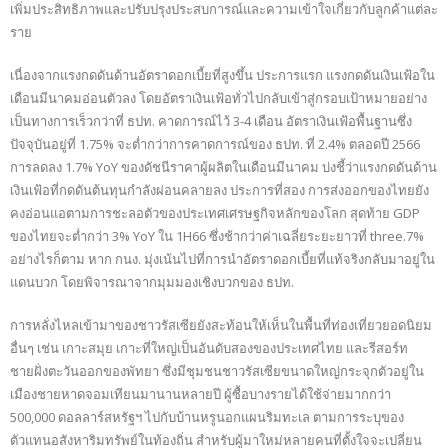
เพิ่มประสิทธิภาพและปรับปรุงประสบการณ์และความเข้าใจเกี่ยวกับลูกค้าแต่ละ
ราย
เนื่องจากแรงกดดันด้านอัตราดอกเบี้ยที่สูงขึ้น ประการแรก แรงกดดันเงินเฟ้อใน
เดือนมีนาคมอ่อนตัวลง โดยอัตราเงินเฟ้อทั่วไปกลับเข้าสู่กรอบเป้าหมายอย่าง
เป็นทางการเร็วกว่าที่ ธปท. คาดการณ์ไว้ 3-4 เดือน อัตราเงินเฟ้อพื้นฐานซึ่ง
ปัจจุบันอยู่ที่ 1.75% จะต่ำกว่าการคาดการณ์ของ ธปท. ที่ 2.4% ตลอดปี 2566
การลดลง 1.7% YoY ของดัชนีราคาผู้ผลิตในเดือนมีนาคม บ่งชี้ว่าแรงกดดันด้าน
เงินเฟ้อที่กดดันต้นทุนกำลังผ่อนคลายลง ประการที่สอง การส่งออกของไทยยัง
คงอ่อนแอตามการชะลอตัวของประเทศเศรษฐกิจหลักของโลก สุดท้าย GDP
ของไทยจะต่ำกว่า 3% YoY ใน 1H66 ซึ่งช้ากว่าค่าเฉลี่ยระยะยาวที่ three.7%
อย่างไรก็ตาม หาก กนง. มุ่งเน้นไปที่การนำอัตราดอกเบี้ยที่แท้จริงกลับมาอยู่ใน
แดนบวก โดยพิจารณาจากมุมมองเชิงบวกของ ธปท.
การหลั่งไหลเข้ามาของชาวรัสเซียยังสะท้อนให้เห็นในพื้นที่ท่องเที่ยวยอดนิยม
อื่นๆ เช่น เกาะสมุย เกาะที่ใหญ่เป็นอันดับสองของประเทศไทย และรีสอร์ท
ชายฝั่งตะวันออกของพัทยา ซึ่งมีชุมชนชาวรัสเซียขนาดใหญ่กระจุกตัวอยู่ใน
เมืองชายหาดจอมเทียนมานานหลายปี ผู้ซื้อบางรายได้ใช้จ่ายมากกว่า
500,000 ดอลลาร์สหรัฐฯ ไปกับบ้านหรูนอกแผนริมทะเล ตามการระบุของ
ตัวแทนอสังหาริมทรัพย์ในท้องถิ่น สำหรับผู้มาใหม่หลายคนที่ตั้งใจจะเปลี่ยน