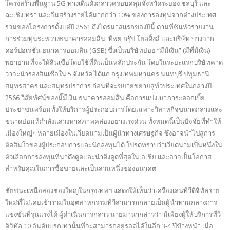
โครงสร้างพื้นฐาน 5G ทางเดินดังกล่าวครอบคลุมจังหวัดระยอง ชลบุรี และ
ฉะเชิงเทรา และจีนสร้างรายได้มากกว่า 10% ของการลงทุนจากต่างประเทศ
รวมของโครงการตั้งแต่ปี 2561 ถึงไตรมาสแรกของปีนี้ ตามที่ซินหัวรายงาน
การร่วมทุนระหว่างธนาคารออมสิน, ทิพย กรุ๊ป โฮลดิ้งส์ และบริษัท บางจาก
คอร์ปอเรชั่น ธนาคารออมสิน (GSB) ซึ่งเป็นบริษัทย่อย “มีมีเงิน” (มีที่มีเงิน)
พยายามที่จะให้สินเชื่อโดยใช้ที่ดินเป็นหลักประกัน โดยในระยะแรกบริษัทคาด
ว่าจะนำร่องสินเชื่อใน 5 จังหวัด ได้แก่ กรุงเทพมหานคร นนทบุรี ปทุมธานี
สมุทรสาคร และสมุทรปราการ ก่อนที่จะขยายขยายสู่ทั่วประเทศในกลางปี ​​
2566 วิสัยทัศน์ของมี๊มีเงิน ธนาคารออมสิน คือการแบ่งเบาภาระดอกเบี้ย
ประชาชนพร้อมทั้งให้บริการผู้ประกอบการโดยเฉพาะวิสาหกิจขนาดกลางและ
ขนาดย่อมที่กำลังแสวงหาสภาพคล่องอย่างเร่งด่วน ทั้งหมดนี้เป็นปัจจัยที่ทำให้
เมืองใหญ่ๆ หลายเมืองในเวียดนามเป็นผู้นำทางเศรษฐกิจ ซึ่งอาจนำไปสู่การ
ตัดสินใจของผู้ประกอบการและนักลงทุนได้ โปรดทราบว่าเวียดนามเป็นหนึ่งใน
ตัวเลือกการลงทุนที่น่าดึงดูดและน่าดึงดูดที่สุดในเอเชีย และอาจเป็นโอกาส
สำหรับคุณในการซื้อขายและเป็นส่วนหนึ่งของอนาคต
ชัยชนะเหนือสองช่องใหญ่ในกรุงเทพฯ แสดงให้เห็นว่าเครื่องเล่นทีวีดิจิทัลราย
ใหม่ที่ไม่เคยเข้าร่วมในอุตสาหกรรมทีวีสามารถกลายเป็นผู้นำท่ามกลางการ
แข่งขันที่รุนแรงได้ ผู้ดำเนินการกล่าว นายมานากล่าวว่า มีเพียงผู้ให้บริการทีวี
ดิจิทัล 10 อันดับแรกเท่านั้นที่จะสามารถอยู่รอดได้ในอีก 3-4 ปีข้างหน้า เมื่อ