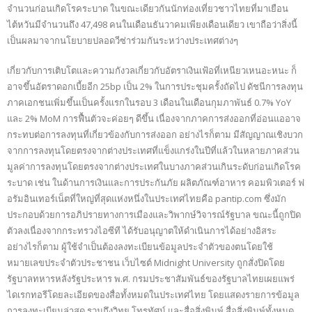
จำนวนก่อนเกิดโรคระบาด ในขณะเดียวกันนักท่องเที่ยวชาวไทยที่มาเยือน
ไต้หวันมีจำนวนถึง 47,498 คนในเดือนธันวาคมเพียงเดือนเดียว เขาถือว่าสิ่งนี้
เป็นผลมาจากนโยบายปลอดวีซ่าร่วมกันระหว่างประเทศต่างๆ
เกี่ยวกับการเติบโตและความกังวลเกี่ยวกับอัตราเงินเฟ้อที่เหนียวเหนอะหนะ ก็
อาจขึ้นอัตราดอกเบี้ยอีก 25bp เป็น 2% ในการประชุมครั้งถัดไป ดัชนีการลงทุน
ภาคเอกชนเพิ่มขึ้นเป็นครั้งแรกในรอบ 3 เดือนในเดือนกุมภาพันธ์ 0.7% YoY
และ 2% MoM การฟื้นตัวจะค่อยๆ ดีขึ้น เนื่องจากภาคการส่งออกที่อ่อนแออาจ
กระทบต่อการลงทุนที่เกี่ยวข้องกับการส่งออก อย่างไรก็ตาม มีสัญญาณเชิงบวก
จากการลงทุนโดยตรงจากต่างประเทศที่แข็งแกร่งในปีที่แล้วในหลายภาคส่วน
มูลค่าการลงทุนโดยตรงจากต่างประเทศในบางภาคส่วนเกินระดับก่อนเกิดโรค
ระบาด เช่น ในด้านการเงินและการประกันภัย ผลิตภัณฑ์อาหาร คอมพิวเตอร์ ฟ
อรัมอินเทอร์เน็ตที่ใหญ่ที่สุดแห่งหนึ่งในประเทศไทยคือ pantip.com ซึ่งมัก
ประกอบด้วยการอภิปรายทางการเมืองและวิพากษ์วิจารณ์รัฐบาล ขณะนี้ถูกปิด
ตัวลงเนื่องจากกระทรวงไอซีที ได้รับอนุญาตให้ดำเนินการได้อย่างอิสระ
อย่างไรก็ตาม ผู้ใช้จำเป็นต้องลงทะเบียนข้อมูลประจำตัวของตนโดยใช้
หมายเลขประจำตัวประชาชน เว็บไซต์ Midnight University ถูกสั่งปิดโดย
รัฐบาลทหารหลังรัฐประหาร พ.ศ. กรมประชาสัมพันธ์ของรัฐบาลไทยเผยแพร่
ไดเรกทอรีโดยละเอียดของสื่อทั้งหมดในประเทศไทย โดยแสดงรายการข้อมูล
การลงทะเบียนล่าสุด รวมถึงวิทยุ โทรทัศน์ และสื่อสิ่งพิมพ์ สื่อสิ่งพิมพ์ทั้งหมด