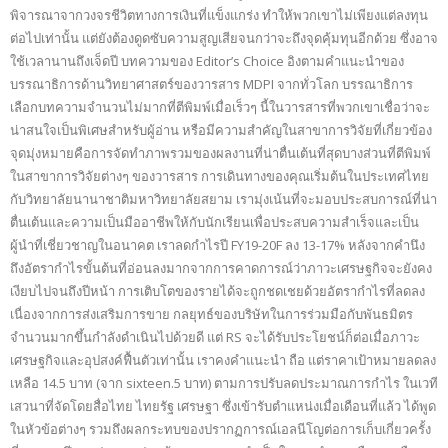
พิจารณาจากวงจรชีวิตทางการเงินที่แข็งแกร่ง ทำให้พวกเขาไม่เพียงแต่ลงทุน
ต่อไปเท่านั้น แต่ยังต้องดูดซับความสูญเสียจนกว่าจะถึงจุดคุ้มทุนอีกด้วย ซึ่งอาจ
ใช้เวลานานถึงเจ็ดปี บทความของ Editor’s Choice อิงตามคำแนะนำของ
บรรณาธิการด้านวิทยาศาสตร์ของวารสาร MDPI จากทั่วโลก บรรณาธิการ
เลือกบทความจำนวนไม่มากที่ตีพิมพ์เมื่อเร็วๆ นี้ในวารสารที่พวกเขาเชื่อว่าจะ
น่าสนใจเป็นพิเศษสำหรับผู้อ่าน หรือมีความสำคัญในสาขาการวิจัยที่เกี่ยวข้อง
จุดมุ่งหมายคือการจัดทำภาพรวมของผลงานที่น่าตื่นเต้นที่สุดบางส่วนที่ตีพิมพ์
ในสาขาการวิจัยต่างๆ ของวารสาร การเดินทางของคุณเริ่มต้นในประเทศไทย
กับวิทยาลัยนานาชาติมหาวิทยาลัยสยาม เรามุ่งเน้นที่จะมอบประสบการณ์ที่น่า
ตื่นเต้นและความเป็นมืออาชีพให้กับนักเรียนเพื่อประสบความสำเร็จและเป็น
ผู้นำที่เชี่ยวชาญในอนาคต เราลดกำไรปี FY19-20F ลง 13-17% หลังจากคำนึง
ถึงอัตรากำไรขั้นต้นที่อ่อนลงมากจากการคาดการณ์ว่าภาวะเศรษฐกิจจะยังคง
เงียบไปจนถึงปีหน้า การเติบโตของรายได้จะถูกชดเชยด้วยอัตรากำไรที่ลดลง
เนื่องจากการส่งเสริมการขาย กลยุทธ์ของบริษัทในการร่วมมือกับพันธมิตร
จำนวนมากขึ้นกำลังดำเนินไปด้วยดี แต่ RS จะได้รับประโยชน์ก็ต่อเมื่อภาวะ
เศรษฐกิจและอุปสงค์ฟื้นตัวเท่านั้น เราคงคำแนะนำ ถือ แต่ราคาเป้าหมายลดลง
เหลือ 14.5 บาท (จาก sixteen.5 บาท) ตามการปรับลดประมาณการกำไร ในเวที
เสวนาที่จัดโดยสื่อไทย ไทยรัฐ เศรษฐา ซึ่งเข้ารับตำแหน่งเมื่อเดือนที่แล้ว ได้พูด
ในหัวข้อต่างๆ รวมถึงผลกระทบของปรากฏการณ์เอลนีโญต่อการเก็บเกี่ยวครั้ง