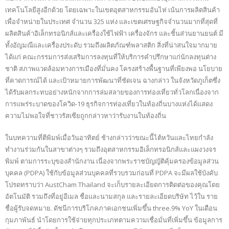
เทคโนโลยีสูงอีกด้วย โดยเฉพาะในเขตอุตสาหกรรมอันไห่ เน้นการผลิตสินค้า
เพื่อจำหน่ายในประเทศ จำนวน 325 แห่ง และเขตเศรษฐกิจจำนวนมากที่สุดที่
ผลิตสินค้าอิเล็กทรอนิกส์และเครื่องใช้ไฟฟ้า เครื่องจักร และชิ้นส่วนยานยนต์ มี
ทั้งอัญมณีและเครื่องประดับ รวมถึงผลิตภัณฑ์พลาสติก สิ่งที่น่าสนใจมากมาย
ได้แก่ คณะกรรมการส่งเสริมการลงทุนที่ให้บริการคำปรึกษาแก่นักลงทุนต่าง
ชาติ สภาพแวดล้อมทางการเมืองที่มั่นคง โครงสร้างพื้นฐานที่เพียงพอ นโยบาย
ที่คาดการณ์ได้ และเป้าหมายการพัฒนาที่ชัดเจน ฉางกล่าว ในจังหวัดภูเก็ตซึ่ง
ได้รับผลกระทบอย่างหนักจากการล่มสลายของการท่องเที่ยวทั่วโลกเนื่องจาก
การแพร่ระบาดของโควิด-19 ธุรกิจการท่องเที่ยวในท้องถิ่นบางแห่งได้แสดง
ความไม่พอใจที่ชาวรัสเซียถูกกล่าวหาว่ารับงานในท้องถิ่น
ในบทความที่ตีพิมพ์เมื่อวันอาทิตย์ ช้างกล่าวว่าขณะนี้ไต้หวันและไทยกำลัง
ทำงานร่วมกันในสาขาต่างๆ รวมถึงอุตสาหกรรมอิเล็กทรอนิกส์และแผงวงจร
พิมพ์ ตามการระบุของสำนักงาน เนื่องจากพระราชบัญญัติคุ้มครองข้อมูลส่วน
บุคคล (PDPA) ใช้กับข้อมูลส่วนบุคคลที่รวบรวมก่อนที่ PDPA จะมีผลใช้บังคับ
โปรดทราบว่า AustCham Thailand จะเก็บรายละเอียดการติดต่อของคุณโดย
อัตโนมัติ รวมถึงที่อยู่อีเมล ชื่อและนามสกุล และรายละเอียดบริษัท ไว้ใน ราย
ชื่อผู้รับจดหมาย. ดัชนีการบริโภคภาคเอกชนเพิ่มขึ้น three.9% YoY ในเดือน
กุมภาพันธ์ นำโดยการใช้จ่ายทุกประเภทตามความเชื่อมั่นที่เพิ่มขึ้น ข้อมูลการ