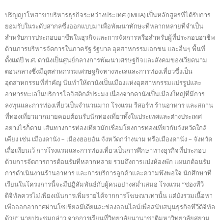
ปริญญาโทสาขาบริหารธุรกิจระหว่างประเทศ (IMBA) เป็นหลักสูตรที่ได้รับการ
ยอมรับในระดับสากลซึ่งออกแบบมาเพื่อพัฒนาทักษะที่หลากหลายที่จำเป็น
สำหรับการประกอบอาชีพในธุรกิจและการจัดการหรือสำหรับผู้ที่ประกอบอาชีพ
ด้านการบริหารจัดการในภาครัฐ รัฐบาล อุตสาหกรรมเอกชน และอื่นๆ พื้นที่
ตั้งแต่ปี พ.ศ. ดานังเป็นศูนย์กลางการพัฒนาเศรษฐกิจและสังคมของเวียดนาม
ตอนกลางซึ่งมีอุตสาหกรรมเศรษฐกิจทางทะเลและการท่องเที่ยวซึ่งเป็น
อุตสาหกรรมที่สำคัญ นั่นทำให้ดานังเป็นเมืองแห่งอุตสาหกรรมแปรรูปและ
อาหารทะเลในบริการโลจิสติกส์ประมง เนื่องจากดานังเป็นเมืองใหญ่ที่มีการ
ลงทุนและการท่องเที่ยวเป็นจำนวนมาก โรงแรม รีสอร์ท ร้านอาหาร และสถาน
ที่ท่องเที่ยวมากมายคอยต้อนรับนักท่องเที่ยวทั้งในประเทศและต่างประเทศ
อย่างไรก็ตาม เส้นทางการท่องเที่ยวมักเชื่อมโยงการท่องเที่ยวกับจังหวัดใกล้
เคียง เช่น เมืองดานัง – เมืองฮอยอัน จังหวัดกว๋างนาม หรือเมืองดานัง – จังหวัด
เถื่อเทียนเว้ การโรงแรมและการท่องเที่ยวเป็นการศึกษาทางธุรกิจที่ประกอบ
ด้วยการจัดการการต้อนรับที่หลากหลาย รวมถึงการแบ่งห้องพัก แผนกต้อนรับ
การดำเนินงานร้านอาหาร และการบริการลูกค้าและความพึงพอใจ นักศึกษาที่
เรียนในโครงการนี้จะมีปฏิสัมพันธ์กับผู้คนอย่างสม่ำเสมอ โรงแรม “ช่องทีวี
ดิจิทัลควรไม่เพียงเน้นการเพิ่มรายได้จากการโฆษณาเท่านั้น แต่ยังรวมเนื้อหา
เพื่อออกอากาศผ่านโซเชียลมีเดียและช่องออนไลน์เพื่อสนับสนุนธุรกิจทีวีดิจิทัล
ด้วย” นายประชุมกล่าว จากการเรียนที่วิทยาลัยนานาชาติมหาวิทยาลัยสยาม