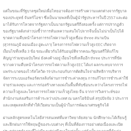
แต่ในขณะที่รัฐบาลชุดใหม่เพื่อไทยอาจต้องการสร้างความแตกต่างจากรัฐบาล
ของประยุทธ์ จันทร์โอชา ซึ่งเป็นนายพลที่เป็นผู้นำรัฐประหารในปี 2557 และต่อ
มาได้รับการโหวตจากรัฐสภาเป็นนายกรัฐมนตรีถึงสองครั้ง แต่การปรากฏตัว
ของรัฐบาลดังกล่าวบ่งชี้ว่าการหันเหความสนใจไปจากจีนนั้นไม่น่าเป็นไปได้
ขาดความคืบหน้าโครงการรถไฟความเร็วสูงเชื่อม three สนามบิน
(สุวรรณภูมิ ดอนเมือง อู่ตะเภา) โครงการรถไฟความเร็วสูง EEC เกิดจาก
เงื่อนไขที่เหลือ 3 ข้อ ขณะเดียวกันได้รับอนุมัติจากคณะรัฐมนตรีให้แก้ไข
สัญญาร่วมทุนฉบับใหม่ ยังคงค้างอยู่ เงื่อนไขที่เหลืออีก three ประการที่ขัด
ขวางความคืบหน้าโครงการรถไฟความเร็วสูง EEC ได้แก่ ผลกระทบจากการ
แพร่ระบาดของไวรัสโควิด-19 ประกอบกับการตัดสินใจจ่ายสิทธิการบริหาร
จัดการระบบแอร์พอร์ตเรลลิงก์ผ่านการชำระค่าลงทุน การแก้ไขการชำระค่าใช้
จ่ายร่วมลงทุน และการก่อสร้างทางแพ่งในพื้นที่ทับซ้อนระหว่างโครงการรถไฟ
ความเร็วสูงและโครงการรถไฟความเร็วสูงไทย-จีน จากการวิเคราะห์ของ
สำนักงานส่งเสริมการค้าระหว่างประเทศ ณ นครโฮจิมินห์ สรุปปัจจัย 3 ประการ
และเหตุผลหลักที่ทำให้เวียดนามเป็นผู้นำในการพัฒนาเศรษฐกิจได้
ผ่านหลักสูตรเทคโนโลยีสารสนเทศที่มหาวิทยาลัยสยาม นักศึกษาจะได้เรียนรู้
และฝึกฝนการใช้ทฤษฎีของระบบต่างๆ ที่เป็นที่ต้องการอย่างต่อเนื่องและเปิด