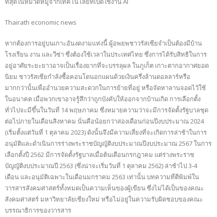
ที่สุดในหมวดหมู่จากเทคโนโลยีที่เปิดใช้งาน AI
Thairath economic news
หากต้องการอยู่บนเกาะอันงดงามแห่งนี้ ผู้อพยพชาวรัสเซียจำเป็นต้องมีบ้าน
โรงเรียน งาน และวีซ่า ซึ่งต้องใช้เวลาในประเทศไทย ซึ่งการได้รับสิทธิในการ
อยู่อาศัยระยะยาวอาจเป็นเรื่องยากที่จะบรรลุผล ในภูเก็ต เกาะตากอากาศยอด
นิยม ชาวรัสเซียกำลังซื้อคอนโดนอกแผนด้วยเงินครึ่งล้านดอลลาร์หรือ
มากกว่านั้นเพื่ออำนวยความสะดวกในการย้ายที่อยู่ หรือจัดหาลานจอดไว้ใช้
ในอนาคต เมื่อพวกเขาอาจรู้สึกว่าถูกบังคับให้ออกจากบ้านเกิด การเลือกตั้ง
ทั่วไปจะมีขึ้นในวันที่ 14 พฤษภาคม ซึ่งหมายความว่าจะมีการจัดตั้งรัฐบาลชุด
ต่อไปภายในเดือนสิงหาคม นั่นคือน้อยกว่าสองเดือนก่อนปีงบประมาณ 2024
(เริ่มตั้งแต่วันที่ 1 ตุลาคม 2023) ดังนั้นจึงมีความเสี่ยงที่จะเกิดการล่าช้าในการ
อนุมัติและดำเนินการร่างพระราชบัญญัติงบประมาณปีงบประมาณ 2567 ในการ
เลือกตั้งปี 2562 มีการจัดตั้งรัฐบาลเมื่อต้นเดือนกรกฎาคม แต่ร่างพระราช
บัญญัติงบประมาณปี 2563 (ซึ่งน่าจะเริ่มวันที่ 1 ตุลาคม 2562) ล่าช้าไป 3-4
เดือน และอนุมัติเฉพาะในเดือนมกราคม 2563 เท่านั้น บทความที่ตีพิมพ์ใน
วารสารสังคมศาสตร์ทั้งหมดเป็นความเห็นของผู้เขียน ซึ่งไม่ได้เป็นของคณะ
สังคมศาสตร์ มหาวิทยาลัยเชียงใหม่ หรือไม่อยู่ในความรับผิดชอบของคณะ
บรรณาธิการของวารสาร