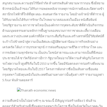
สนุกสนานและความสุขไร้ขีดจำกัด ห้างสรรพสินค้าสยามพารากอน ซึ่งมีสยาม
พิวรรธน์เป็นเจ้าของ ได้รับการอพยพหลังจากเหตุการณ์กราดยิงและปิดทางเข้า
สถานีรถไฟฟ้าที่ใกล้ที่สุด เดอะ สแตนดาร์ด รายงาน โดยอ้างเจ้าหน้าที่ตำรวจ ผู้
ได้รับบาดเจ็บได้รับการรักษาในโรงพยาบาลสองแห่งในเมือง หนังสือพิมพ์
ไทยรัฐรายงาน สภากาชาดไทยเป็นองค์กรการกุศลระดับชาติที่ดำเนินกิจกรรม
ด้านมนุษยธรรมตามหลักการพื้นฐานของขบวนการกาชาดและเสี้ยววงเดือน
แดงระหว่างประเทศ องค์กรที่มีความกระตือรือร้นและสร้างสรรค์นี้มีวิสัยทัศน์ที่
จะก้าวไปข้างหน้าสู่ความเป็นเลิศและปฏิบัติตามค่านิยม/ภารกิจหลักอย่าง
เคร่งครัด ได้แก่ การบรรเทาทุกข์ การส่งเสริมคุณภาพชีวิต การรักษาโรค และ
การขจัดความทุกข์ทรมาน เป็นประโยชน์สาธารณะและสามารถเป็นที่พึ่งของ
ประชาชนได้ ซาวัคกียังกล่าวอีกว่า รัฐบาลใหม่อาจให้ความสำคัญกับโครงการ
รถไฟความเร็วสูงที่ริเริ่มในปี 2553 มากขึ้น โดยมีข้อตกลงการก่อสร้างที่ลงนาม
โดยรัฐบาลไทยและจีนในปี 2557 โครงการดังกล่าวซึ่งเป็นเส้นทางเชื่อมต่อ
กรุงเทพฯ ไปยังคุนหมิงในประเทศจีนผ่านทางลาวนั้นคุ้มค่า AFP รายงานมูลค่า
5.four พันล้านดอลลาร์
ความคืบหน้าเป็นไปอย่างช้าๆ ณ ขณะนี้ มีสัญญาก่อสร้างเพียง 5 พันล้าน
ดอลลาร์สำหรับส่วนที่เชื่อมต่อกรุงเทพฯ กับโคราช ซึ่งเป็นจังหวัดในภาคตะวัน