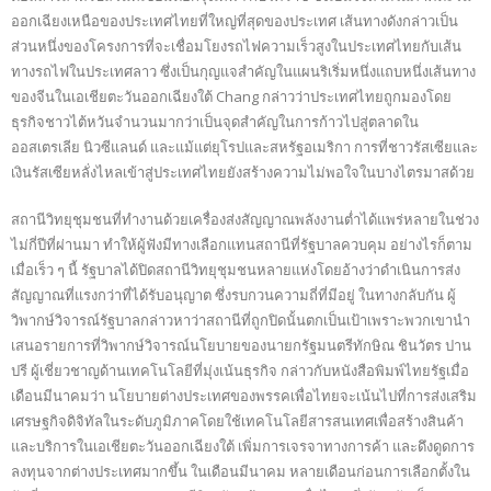
ออกเฉียงเหนือของประเทศไทยที่ใหญ่ที่สุดของประเทศ เส้นทางดังกล่าวเป็น
ส่วนหนึ่งของโครงการที่จะเชื่อมโยงรถไฟความเร็วสูงในประเทศไทยกับเส้น
ทางรถไฟในประเทศลาว ซึ่งเป็นกุญแจสำคัญในแผนริเริ่มหนึ่งแถบหนึ่งเส้นทาง
ของจีนในเอเชียตะวันออกเฉียงใต้ Chang กล่าวว่าประเทศไทยถูกมองโดย
ธุรกิจชาวไต้หวันจำนวนมากว่าเป็นจุดสำคัญในการก้าวไปสู่ตลาดใน
ออสเตรเลีย นิวซีแลนด์ และแม้แต่ยุโรปและสหรัฐอเมริกา การที่ชาวรัสเซียและ
เงินรัสเซียหลั่งไหลเข้าสู่ประเทศไทยยังสร้างความไม่พอใจในบางไตรมาสด้วย
สถานีวิทยุชุมชนที่ทำงานด้วยเครื่องส่งสัญญาณพลังงานต่ำได้แพร่หลายในช่วง
ไม่กี่ปีที่ผ่านมา ทำให้ผู้ฟังมีทางเลือกแทนสถานีที่รัฐบาลควบคุม อย่างไรก็ตาม
เมื่อเร็ว ๆ นี้ รัฐบาลได้ปิดสถานีวิทยุชุมชนหลายแห่งโดยอ้างว่าดำเนินการส่ง
สัญญาณที่แรงกว่าที่ได้รับอนุญาต ซึ่งรบกวนความถี่ที่มีอยู่ ในทางกลับกัน ผู้
วิพากษ์วิจารณ์รัฐบาลกล่าวหาว่าสถานีที่ถูกปิดนั้นตกเป็นเป้าเพราะพวกเขานำ
เสนอรายการที่วิพากษ์วิจารณ์นโยบายของนายกรัฐมนตรีทักษิณ ชินวัตร ปาน
ปรี ผู้เชี่ยวชาญด้านเทคโนโลยีที่มุ่งเน้นธุรกิจ กล่าวกับหนังสือพิมพ์ไทยรัฐเมื่อ
เดือนมีนาคมว่า นโยบายต่างประเทศของพรรคเพื่อไทยจะเน้นไปที่การส่งเสริม
เศรษฐกิจดิจิทัลในระดับภูมิภาคโดยใช้เทคโนโลยีสารสนเทศเพื่อสร้างสินค้า
และบริการในเอเชียตะวันออกเฉียงใต้ เพิ่มการเจรจาทางการค้า และดึงดูดการ
ลงทุนจากต่างประเทศมากขึ้น ในเดือนมีนาคม หลายเดือนก่อนการเลือกตั้งใน