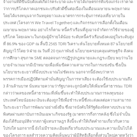
จ้างงานที่ดีขึ้นนับตั้งแต่เกิดโรคระบาด และรายได้เกษตรกรที่แข็งแกร่ง เราคาด
ว่าการบริโภคภาคเอกชนจะปรับตัวดีขึ้นต่อเนื่องในเดือนเมษายน-พฤษภาคม
โดยได้แรงหนุนจากวันหยุดยาวและมาตรการกระตุ้นการท่องเที่ยวภายใน
ประเทศ (โครงการ We Travel Together) และกิจกรรมการเลือกตั้งในเดือน
เมษายน-พฤษภาคม อย่างไรก็ตาม หนี้ครัวเรือนที่สูงอาจจำกัดการใช้จ่ายของผู้
บริโภค โดยเฉพาะในกลุ่มผู้มีรายได้น้อย ระดับหนี้ครัวเรือนยังคงอยู่ในระดับสูง
ที่ 86.9% ของ GDP ณ สิ้นปี 2565 TDRI วิเคราะห์นโยบายทั้งหมด 87 นโยบายที่
สัญญาไว้โดย 9 ฝ่าย ณ วันที่ 20 กุมภาพันธ์ นโยบายครอบคลุมเศรษฐกิจ สังคม
การศึกษา สุขภาพ SME ตลอดจนการปฏิรูปกฎหมายและกฎระเบียบ พบว่านโย
บายจำนวนมากมีเป้าหมายเพื่อเพิ่มขีดความสามารถในการแข่งขัน ซึ่งเป็น
นโยบายระยะยาวที่มีงบประมาณไม่ชัดเจน นอกจากนี้ยังพบว่าหาก
พรรคการเมืองปฏิบัติตามคำมั่นสัญญาในการหาเสียง จะต้องใช้งบประมาณถึง
3 ล้านล้านบาท นั่นหมายความว่ารัฐบาลจะถูกบังคับให้เพิ่มหนี้สาธารณะ TDRI
กล่าวว่าผลของหนี้สาธารณะที่เพิ่มขึ้นจะทำให้งบประมาณการลงทุนของ
ประเทศไทยน้อยลง เงินจะต้องถูกใช้เพื่อชำระหนี้ซึ่งจะส่งผลต่อความสามารถ
ในระยะยาวในการพัฒนาอย่างยั่งยืน ซึ่งอาจบังคับให้รัฐต้องจัดหางบประมาณ
พิเศษผ่านสถาบันการเงินเฉพาะกิจของรัฐ (มาตรการกึ่งการคลัง) ซึ่งไม่จำเป็น
ต้องได้รับอนุมัติจากสภาผู้แทนราษฎร สิ่งนี้จะทำให้เกิดคำถามเกี่ยวกับความ
โปร่งใส นอกจากนี้ ยังไม่มีรายละเอียดเกี่ยวกับงบประมาณและความเป็นไปได้
ของโครงการ ผลสำรวจความคิดเห็นพบว่าผู้มีสิทธิเลือกตั้งส่วนใหญ่คาดหวังว่า