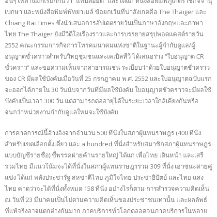
อื่นๆ เหล่านี้มักเรียกกันว่า “แท็บลอยด์” และได้แก่ หนังสือพิมพ์ภูเก็ตราชกิจจานุ
เบกษา และหนังสือพิมพ์พัทยาเมล์ ข้อยกเว้นที่น่าสังเกตคือ The Thaiger และ
Chiang Rai Times ซึ่งนำเสนอการอัปเดตรายวันเป็นภาษาอังกฤษและภาษา
ไทย The Thaiger ยังมีวิดีโอเรื่องราวและการบรรยายสรุปพอดแคสต์รายวัน
2552 คณะกรรมการกิจการโทรคมนาคมแห่งชาติในฐานะผู้กำกับดูแล/ผู้
อนุญาตชั่วคราวสำหรับวิทยุชุมชนและเคเบิลทีวี ได้เสนอร่าง “ใบอนุญาต CR
ชั่วคราว” และขอความเห็นจากสาธารณชน ระเบียบว่าด้วยใบอนุญาตชั่วคราว
ของ CR มีผลใช้บังคับเมื่อวันที่ 25 กรกฎาคม พ.ศ. 2552 และใบอนุญาตฉบับแรก
จะออกได้ภายใน 30 วันนับจากวันที่มีผลใช้บังคับ ใบอนุญาตชั่วคราวจะมีผลใช้
บังคับเป็นเวลา 300 วัน แต่สามารถต่ออายุได้ในระยะเวลาใกล้เคียงกันหรือ
จนกว่าหน่วยงานกำกับดูแลใหม่จะใช้บังคับ
การคาดการณ์นี้อ้างอิงจากจำนวน 500 ที่นั่งในสภาผู้แทนราษฎร (400 ที่นั่ง
สำหรับเขตเลือกตั้งเดี่ยว และ a hundred ที่นั่งสำหรับสมาชิกสภาผู้แทนราษฎร
แบบบัญชีรายชื่อ) ชี้พรรคฝ่ายค้านรายใหญ่ ได้แก่ เพื่อไทย เดินหน้า และเสรี
รวมไทย มีแนวโน้มจะได้ที่นั่งในสภาผู้แทนราษฎรรวม 309 ที่นั่ง เอาชนะค่ายคู่
แข่ง ได้แก่ พลังประชารัฐ สหชาติไทย ภูมิใจไทย ประชาธิปัตย์ และไทย แสง
ไทย คาดว่าจะได้ที่นั่งทั้งหมด 158 ที่นั่ง อย่างไรก็ตาม การสำรวจความคิดเห็น
ณ วันที่ 23 มีนาคมเป็นไปตามความคิดเห็นของประชาชนเท่านั้น และผลลัพธ์
ที่แท้จริงอาจแตกต่างกันมาก ภาคบริการทั่วโลกตลอดจนภาคบริการในหลาย