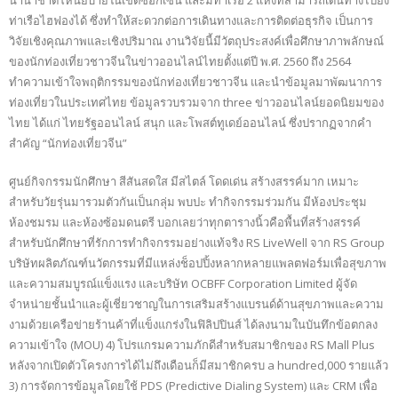
นานาชาติโหน่ยบ่ายในเขตซ็อกเซิน และมีท่าเรือ 2 แห่งที่สามารถเดินทางไปยัง
ท่าเรือไฮฟองได้ ซึ่งทำให้สะดวกต่อการเดินทางและการติดต่อธุรกิจ เป็นการ
วิจัยเชิงคุณภาพและเชิงปริมาณ งานวิจัยนี้มีวัตถุประสงค์เพื่อศึกษาภาพลักษณ์
ของนักท่องเที่ยวชาวจีนในข่าวออนไลน์ไทยตั้งแต่ปี พ.ศ. 2560 ถึง 2564
ทำความเข้าใจพฤติกรรมของนักท่องเที่ยวชาวจีน และนำข้อมูลมาพัฒนาการ
ท่องเที่ยวในประเทศไทย ข้อมูลรวบรวมจาก three ข่าวออนไลน์ยอดนิยมของ
ไทย ได้แก่ ไทยรัฐออนไลน์ สนุก และโพสต์ทูเดย์ออนไลน์ ซึ่งปรากฏจากคำ
สำคัญ “นักท่องเที่ยวจีน”
ศูนย์กิจกรรมนักศึกษา สีสันสดใส มีสไตล์ โดดเด่น สร้างสรรค์มาก เหมาะ
สำหรับวัยรุ่นมารวมตัวกันเป็นกลุ่ม พบปะ ทำกิจกรรมร่วมกัน มีห้องประชุม
ห้องชมรม และห้องซ้อมดนตรี บอกเลยว่าทุกตารางนิ้วคือพื้นที่สร้างสรรค์
สำหรับนักศึกษาที่รักการทำกิจกรรมอย่างแท้จริง RS LiveWell จาก RS Group
บริษัทผลิตภัณฑ์นวัตกรรมที่มีแหล่งช็อปปิ้งหลากหลายแพลตฟอร์มเพื่อสุขภาพ
และความสมบูรณ์แข็งแรง และบริษัท OCBFF Corporation Limited ผู้จัด
จำหน่ายชั้นนำและผู้เชี่ยวชาญในการเสริมสร้างแบรนด์ด้านสุขภาพและความ
งามด้วยเครือข่ายร้านค้าที่แข็งแกร่งในฟิลิปปินส์ ได้ลงนามในบันทึกข้อตกลง
ความเข้าใจ (MOU) 4) โปรแกรมความภักดีสำหรับสมาชิกของ RS Mall Plus
หลังจากเปิดตัวโครงการได้ไม่ถึงเดือนก็มีสมาชิกครบ a hundred,000 รายแล้ว
3) การจัดการข้อมูลโดยใช้ PDS (Predictive Dialing System) และ CRM เพื่อ