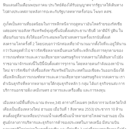
ฟินแลนด์ในเดือนพฤษภาคม ประวิทย์ต้องได้รับอนุญาตจากรัฐบาลให้เดินทาง
ไปต่างประเทศภายหลังการปะทะกับรัฐบาลทหารครั้งก่อน โฆษก คสช.
ภูเก็ตเป็นสถานที่ยอดนิยมในการหลีกหนีจากฤดูหนาวอันโหดร้ายของรัสเซีย
แต่ยอดขายอสังหาริมทรัพย์พุ่งสูงขึ้นนับตั้งแต่ประธานาธิบดี วลาดิมีร์ ปูติน ใน
เดือนกันยายน สั่งให้มอสโกระดมพลในช่วงสงครามครั้งแรกนับตั้งแต่
สงครามโลกครั้งที่ 2 โดยบ่งบอกว่านักท่องเที่ยวจำนวนมากตั้งใจที่จะอยู่ให้นาน
กว่าวันหยุดทั่วไป ชาวรัสเซียหลายหมื่นคนหวังที่จะหลีกเลี่ยงการคุกคามของ
การเกณฑ์ทหารและความเสียหายทางเศรษฐกิจจากสงครามได้เดินทางไปยัง
ราชอาณาจักรแห่งนี้ในปีนี้นับตั้งแต่การรุกราน โดยหลายคนกำลังมองหาบ้าน
ใหม่ ชาวรัสเซียกำลังซื้ออสังหาริมทรัพย์ในประเทศในเอเชียตะวันออกเฉียงใต้
เพื่อหลีกเลี่ยงการเกณฑ์ทหารและความเสียหายทางเศรษฐกิจจากสงคราม เรา
ดำเนินธุรกิจที่หลากหลายภายใต้กลุ่มธุรกิจหลัก 5 กลุ่ม ได้แก่ ธุรกิจขนส่ง การ
บริการนอกชายฝั่ง เคมีเกษตร อาหารและเครื่องดื่ม และการลงทุน
เมืองหลวงมีพื้นที่ประมาณ three,345 ตารางกิโลเมตร (หลังจากรวมจังหวัดใกล้
เคียงเป็นเมืองหลวงใหม่ ฮานอย เมื่อวันที่ 1 สิงหาคม 2553) ประชากร 10 ล้าน
คนตั้งอยู่ที่สามเหลี่ยมปากแม่น้ำแดงซึ่งมีแม่น้ำหลายสายไหลผ่านฮานอย เป็น
ศูนย์กลางการบริหารและธุรกิจการค้าของประเทศในภาคเหนือ มีสนามบิน