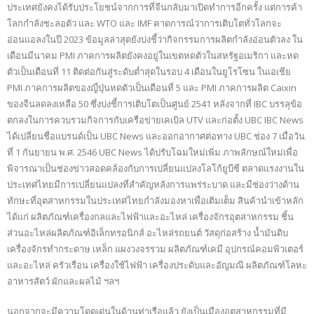
ประเทศยังคงได้รับประโยชน์จากการที่จีนกลับมาเปิดทำการอีกครั้ง แต่การค้า
โลกกำลังชะลอตัว และ WTO และ IMF คาดการณ์ว่าการเติบโตทั่วโลกจะ
อ่อนแอลงในปี 2023 ข้อมูลล่าสุดยังบ่งชี้ว่ากิจกรรมการผลิตกำลังอ่อนตัวลง ใน
เดือนมีนาคม PMI ภาคการผลิตยังคงอยู่ในเขตหดตัวในสหรัฐอเมริกา และหด
ตัวเป็นเดือนที่ 11 ติดต่อกันสู่ระดับต่ำสุดในรอบ 4 เดือนในยูโรโซน ในเอเชีย
PMI ภาคการผลิตของญี่ปุ่นหดตัวเป็นเดือนที่ 5 และ PMI ภาคการผลิต Caixin
ของจีนลดลงเหลือ 50 ซึ่งบ่งชี้การเติบโตเป็นศูนย์ 2541 หลังจากที่ IBC บรรลุข้อ
ตกลงในการควบรวมกิจการกับเครือข่ายเคเบิล UTV และก่อตั้ง UBC IBC News
ได้เปลี่ยนชื่อแบรนด์เป็น UBC News และออกอากาศต่อทาง UBC ช่อง 7 เมื่อวัน
ที่ 1 กันยายน พ.ศ. 2546 UBC News ได้ปรับโฉมใหม่เพิ่ม ภาพลักษณ์ใหม่เพื่อ
พิจารณาเป็นช่องข่าวสอดคล้องกับการเปลี่ยนแปลงโลโก้ยูบีซี ตลาดแรงงานใน
ประเทศไทยมีการเปลี่ยนแปลงที่สำคัญหลังการแพร่ระบาด และมีช่องว่างด้าน
ทักษะที่อุตสาหกรรมในประเทศไทยกำลังมองหาเพื่อเติมเต็ม สินค้านำเข้าหลัก
ได้แก่ ผลิตภัณฑ์เครื่องกลและไฟฟ้าและอะไหล่ เครื่องจักรอุตสาหกรรม ชิ้น
ส่วนอะไหล่ผลิตภัณฑ์อิเล็กทรอนิกส์ อะไหล่รถยนต์ วัสดุก่อสร้าง น้ำมันดิบ
เครื่องจักรทำกระดาษ เหล็ก แผงวงจรรวม ผลิตภัณฑ์เคมี อุปกรณ์คอมพิวเตอร์
และอะไหล่ ครัวเรือน เครื่องใช้ไฟฟ้า เครื่องประดับและอัญมณี ผลิตภัณฑ์โลหะ
อาหารสัตว์ ผักและผลไม้ ฯลฯ
นอกจากจะมีความโดดเด่นในด้านท่าเรือแล้ว ยังเป็นเมืองอุตสาหกรรมที่มี