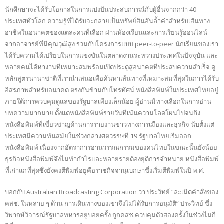
นักศึกษาจะได้รับโอกาสในการแบ่งปันประสบการณ์กับผู้อื่นจากกว่า 40
ประเทศทั่วโลก ความรู้ที่ได้รับจะกลายเป็นทรัพย์สินอันล้ำค่าสำหรับเส้นทาง
อาชีพในอนาคตของแต่ละคนที่เลือก ผ่านห้องเรียนและการเรียนรู้ออนไลน์
จากอาจารย์ที่มีคุณวุฒิสูง รวมกับโครงการแบบ peer-to-peer นักเรียนของเรา
ได้รับความได้เปรียบในการแข่งขันในตลาดงานระหว่างประเทศในปัจจุบัน และ
หลายคนได้หางานที่เหมาะสมพร้อมเปิดประตูสู่อนาคตที่ประสบความสำเร็จ ดู
หลักสูตรนานาชาติที่เรานำเสนอเพื่อค้นหาเส้นทางที่เหมาะสมที่สุดในการได้รับ
อิสรภาพสำหรับอนาคต ตรงกันข้ามกับโทรทัศน์ หนังสือพิมพ์ในประเทศไทยอยู่
ภายใต้การควบคุมดูแลของรัฐบาลเพียงเล็กน้อย ผู้อ่านมีทางเลือกในการอ่าน
บทความมากมาย ตั้งแต่หนังสือพิมพ์รายวันที่เน้นความโลดโผนไปจนถึง
หนังสือพิมพ์ที่เชี่ยวชาญด้านการรายงานข่าวทางการเมืองและธุรกิจ นับตั้งแต่
ประเทศมีความทันสมัยในช่วงกลางศตวรรษที่ 19 รัฐบาลไทยเริ่มออก
หนังสือพิมพ์ เนื่องจากอัตราการอ่านวรรณกรรมของคนไทยในขณะนั้นยังน้อย
ธุรกิจหนังสือพิมพ์จึงไม่ทำกำไรและหลายรายต้องยุติการจำหน่าย หนังสือพิมพ์
ที่เก่าแก่ที่สุดซึ่งยังคงตีพิมพ์อยู่คือราชกิจจานุเบกษาซึ่งเริ่มตีพิมพ์ในปี พ.ศ.
บอกกับ Australian Broadcasting Corporation ว่า ประวิทย์ “ละเมิดคำสั่งของ
คสช. ในหลาย ๆ ด้าน การเดินทางของเขาจึงไม่ได้รับการอนุมัติ” ประวิทย์ ซึ่ง
วิพากษ์วิจารณ์รัฐบาลทหารอยู่บ่อยครั้ง ถูกคสช.ควบคุมตัวสองครั้งในช่วงไม่กี่