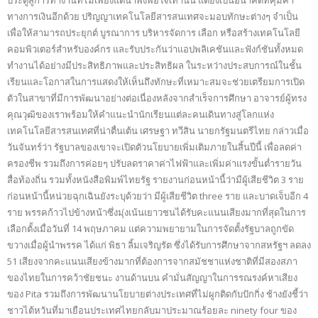
ประตูสู่การทำงานที่ไม่เพียงแต่น่าพึงพอใจเท่านั้น แต่ยังเป็นอนาคตที่คุ้มค่า
ทางการเงินอีกด้วย ปริญญาเทคโนโลยีสารสนเทศจะมอบทักษะต่างๆ จำเป็น
เพื่อให้สามารถประยุกต์ บูรณาการ บริหารจัดการ เลือก หรือสร้างเทคโนโลยี
คอมพิวเตอร์สำหรับองค์กร และรับประกันว่าแอปพลิเคชันและฟังก์ชันทั้งหมด
ทำงานได้อย่างมีประสิทธิภาพและประสิทธิผล ในระหว่างประสบการณ์ในชั้น
เรียนและโอกาสในการแสดงให้เห็นถึงทักษะที่เหมาะสมจะช่วยเตรียมการเปิด
ตัวในสาขาที่มีการพัฒนาอย่างต่อเนื่องหลังจากสำเร็จการศึกษา อาจารย์ผู้ทรง
คุณวุฒิของเราพร้อมให้คำแนะนำนักเรียนแต่ละคนเดินทางสู่โลกแห่ง
เทคโนโลยีสารสนเทศที่น่าตื่นเต้น เศรษฐา ทวีสิน นายกรัฐมนตรีไทย กล่าวเมื่อ
วันจันทร์ว่า รัฐบาลของเขาจะเปิดตัวนโยบายเพิ่มเติมภายในสิ้นปีนี้ เพื่อลดค่า
ครองชีพ รวมถึงการค่อยๆ ปรับลดราคาค่าไฟฟ้าและเพิ่มค่าแรงขั้นต่ำรายวัน
สื่อท้องถิ่น รวมทั้งหนังสือพิมพ์ไทยรัฐ รายงานก่อนหน้านี้ว่ามีผู้เสียชีวิต 3 ราย
ก่อนหน้านี้หน่วยฉุกเฉินยังระบุด้วยว่า มีผู้เสียชีวิต three ราย และบาดเจ็บอีก 4
ราย พรรคก้าวไปข้างหน้าซึ่งมุ่งเน้นเยาวชนได้รับคะแนนเสียงมากที่สุดในการ
เลือกตั้งเมื่อวันที่ 14 พฤษภาคม แต่ความพยายามในการจัดตั้งรัฐบาลถูกขัด
ขวางเมื่อผู้นำพรรค ได้แก่ พิธา ลิ้มเจริญรัต ซึ่งได้รับการศึกษาจากสหรัฐฯ ลดลง
51 เสียงจากคะแนนเสียงข้างมากที่ต้องการจากสมัชชาแห่งชาติที่มีสองสภา
ของไทยในการคว้าชัยชนะ งานด้านบน คำมั่นสัญญาในการรณรงค์หาเสียง
ของ Pita รวมถึงการพัฒนานโยบายต่างประเทศที่ไม่ผูกติดกับปักกิ่ง ช้างยังชี้ว่า
ชาวไต้หวันที่มาเยือนประเทศไทยกลับมาประมาณร้อยละ ninety four ของ