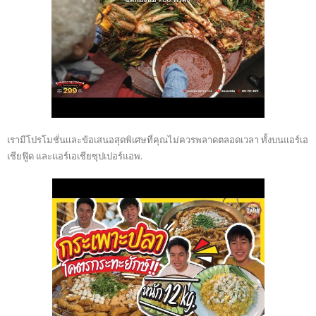
เรามีโปรโมชั่นเเละข้อเสนอสุดพิเศษที่คุณไม่ควรพลาดตลอดเวลา ทั้งบนแอร์เอ
เชียฟู๊ด และแอร์เอเชียซุปเปอร์แอพ.